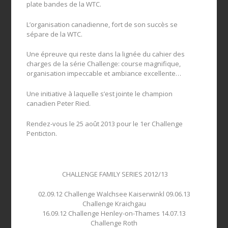
plate bandes de la WTC.
L’organisation canadienne, fort de son succès se
sépare de la WTC.
Une épreuve qui reste dans la lignée du cahier des
charges de la série Challenge: course magnifique,
organisation impeccable et ambiance excellente…
Une initiative à laquelle s’est jointe le champion
canadien Peter Ried.
Rendez-vous le 25 août 2013 pour le 1er Challenge
Penticton.
CHALLENGE FAMILY SERIES 2012/13
02.09.12 Challenge Walchsee Kaiserwinkl 09.06.13
Challenge Kraichgau
16.09.12 Challenge Henley-on-Thames 14.07.13
Challenge Roth