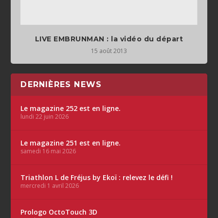
LIVE EMBRUNMAN : la vidéo du départ
15 août 2013
DERNIÈRES NEWS
Le magazine 252 est en ligne.
lundi 22 juin 2026
Le magazine 251 est en ligne.
samedi 16 mai 2026
Triathlon L de Fréjus by Ekoï : relevez le défi !
mercredi 1 avril 2026
Prologo OctoTouch 3D