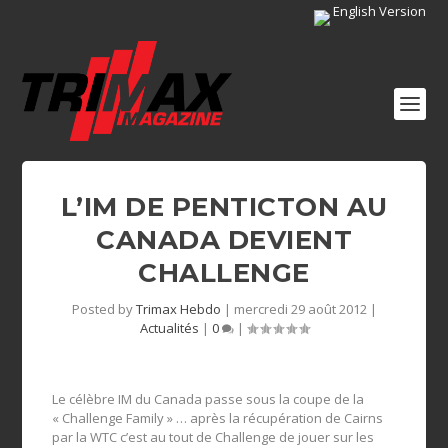
English Version
L’IM DE PENTICTON AU
CANADA DEVIENT
CHALLENGE
Posted by
Trimax Hebdo
|
mercredi 29 août 2012
|
Actualités
|
0
|
Le célèbre IM du Canada passe sous la coupe de la
« Challenge Family » … après la récupération de Cairns
par la WTC c’est au tout de Challenge de jouer sur les