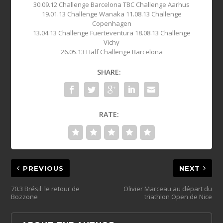
30.09.12 Challenge Barcelona TBC Challenge Aarhus
19.01.13 Challenge Wanaka 11.08.13 Challenge
Copenhagen
13.04.13 Challenge Fuerteventura 18.08.13 Challenge
Vichy
26.05.13 Half Challenge Barcelona
SHARE:
RATE:
PREVIOUS
NEXT
70.3 Brésil: le retour de
Olivier Marceau au départ du
Bozzone
triathlon Open de Nice