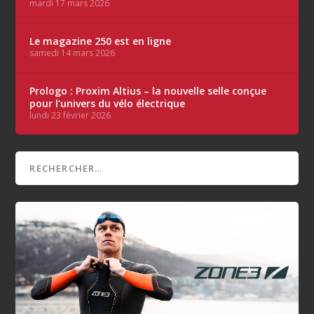
mardi 17 mars 2026
Le magazine 250 est en ligne
samedi 14 mars 2026
Prologo : Proxim Altius – la nouvelle selle conçue
pour l’univers du vélo électrique
lundi 23 février 2026