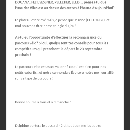
DOGANA, FELT, SESSNER, PELLETIER, ELLIS … penses-tu que
l’une des filles est au dessus des autres à l’heure d’aujourd’hui?
Le plateau est relevé mais je pense que Jeanne (COLLONGE) et
moi pouvons tirer notre épingle du jeu !
As-tu eu l’opportunité d’effectuer la reconnaissance du
parcours vélo? Si oui, quel(s) sont tes conseils pour tous les
compétiteurs qui prendront le départ le 23 septembre
prochain ?
Le parcours vélo est assez vallonné ce qui est bien pour nos
petits gabarits…et notre cannondale Évo sera notre meilleur allié
sur ce type de parcours !
Bonne course à tous et à dimanche !
Delphine portera le dossard 42 et tout comme les autres