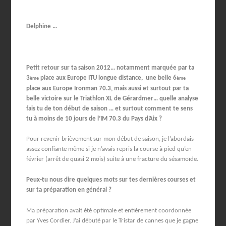
Delphine …
Petit retour sur ta saison 2012… notamment marquée par ta
3
place aux Europe ITU longue distance, une belle 6
ème
ème
place aux Europe Ironman 70.3, mais aussi et surtout par ta
belle victoire sur le Triathlon XL de Gérardmer… quelle analyse
fais tu de ton début de saison … et surtout comment te sens
tu à moins de 10 jours de l’IM 70.3 du Pays d’Aix ?
Pour revenir brièvement sur mon début de saison, je l’abordais
assez confiante même si je n’avais repris la course à pied qu’en
février (arrêt de quasi 2 mois) suite à une fracture du sésamoïde.
Peux-tu nous dire quelques mots sur tes dernières courses et
sur ta préparation en général ?
Ma préparation avait été optimale et entièrement coordonnée
par Yves Cordier. J’ai débuté par le Tristar de cannes que je gagne