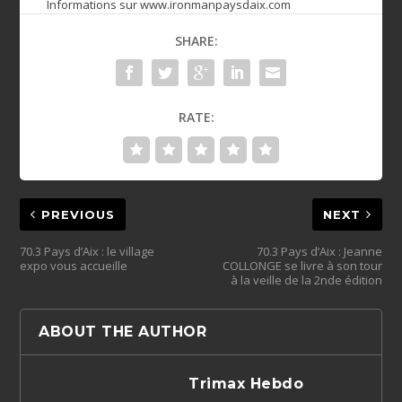
Informations sur
www.ironmanpaysdaix.com
SHARE:
RATE:
PREVIOUS
NEXT
70.3 Pays d’Aix : le village
70.3 Pays d’Aix : Jeanne
expo vous accueille
COLLONGE se livre à son tour
à la veille de la 2nde édition
ABOUT THE AUTHOR
Trimax Hebdo