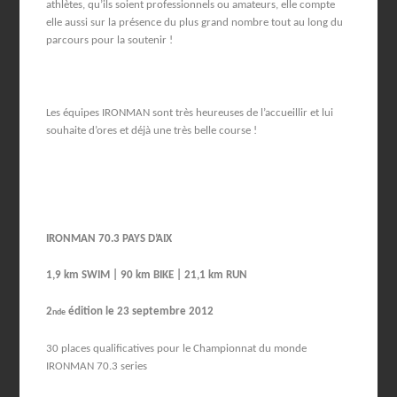
athlètes, qu’ils soient professionnels ou amateurs, elle compte
elle aussi sur la présence du plus grand nombre tout au long du
parcours pour la soutenir !
Les équipes IRONMAN sont très heureuses de l’accueillir et lui
souhaite d’ores et déjà une très belle course !
IRONMAN 70.3 PAYS D’AIX
1,9 km SWIM | 90 km BIKE | 21,1 km RUN
2
édition le 23 septembre 2012
nde
30 places qualificatives pour le Championnat du monde
IRONMAN 70.3 series