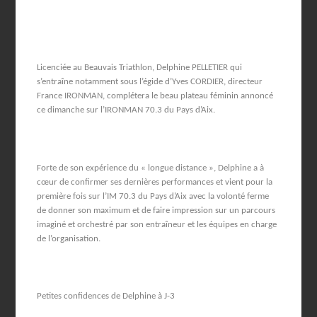
Licenciée au Beauvais Triathlon, Delphine PELLETIER qui
s’entraîne notamment sous l’égide d’Yves CORDIER, directeur
France IRONMAN, complétera le beau plateau féminin annoncé
ce dimanche sur l’IRONMAN 70.3 du Pays d’Aix.
Forte de son expérience du « longue distance », Delphine a à
cœur de confirmer ses dernières performances et vient pour la
première fois sur l’IM 70.3 du Pays d’Aix avec la volonté ferme
de donner son maximum et de faire impression sur un parcours
imaginé et orchestré par son entraîneur et les équipes en charge
de l’organisation.
Petites confidences de Delphine à J-3