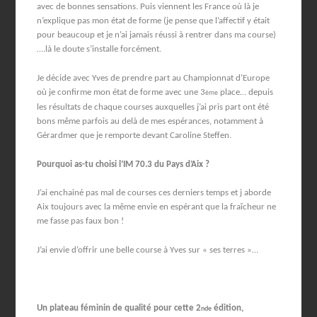
avec de bonnes sensations. Puis viennent les France où là je
n’explique pas mon état de forme (je pense que l’affectif y était
pour beaucoup et je n’ai jamais réussi à rentrer dans ma course)
….là le doute s’installe forcément.
Je décide avec Yves de prendre part au Championnat d’Europe
où je confirme mon état de forme avec une 3
place… depuis
ème
les résultats de chaque courses auxquelles j’ai pris part ont été
bons même parfois au delà de mes espérances, notamment à
Gérardmer que je remporte devant Caroline Steffen.
Pourquoi as-tu choisi l’IM 70.3 du Pays d’Aix ?
J’ai enchainé pas mal de courses ces derniers temps et j aborde
Aix toujours avec la même envie en espérant que la fraîcheur ne
me fasse pas faux bon !
J’ai envie d’offrir une belle course à Yves sur « ses terres »…
Un plateau féminin de qualité pour cette 2
édition,
nde