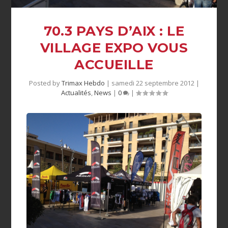
70.3 PAYS D’AIX : LE
VILLAGE EXPO VOUS
ACCUEILLE
Posted by
Trimax Hebdo
|
samedi 22 septembre 2012
|
Actualités
,
News
|
0
|