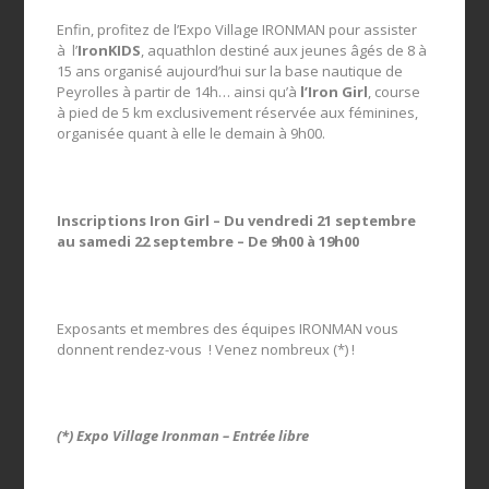
Enfin, profitez de l’Expo Village IRONMAN pour assister
à l’
IronKIDS
, aquathlon destiné aux jeunes âgés de 8 à
15 ans organisé aujourd’hui sur la base nautique de
Peyrolles à partir de 14h… ainsi qu’à
l’Iron Girl
, course
à pied de 5 km exclusivement réservée aux féminines,
organisée quant à elle le demain à 9h00.
Inscriptions Iron Girl – Du vendredi 21 septembre
au samedi 22 septembre – De 9h00 à 19h00
Exposants et membres des équipes IRONMAN vous
donnent rendez-vous ! Venez nombreux (*) !
(*) Expo Village Ironman – Entrée libre