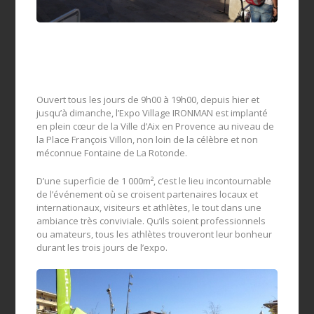
Ouvert tous les jours de 9h00 à 19h00, depuis hier et
jusqu’à dimanche, l’Expo Village IRONMAN est implanté
en plein cœur de la Ville d’Aix en Provence au niveau de
la Place François Villon, non loin de la célèbre et non
méconnue Fontaine de La Rotonde.
D’une superficie de 1 000m², c’est le lieu incontournable
de l’événement où se croisent partenaires locaux et
internationaux, visiteurs et athlètes, le tout dans une
ambiance très conviviale. Qu’ils soient professionnels
ou amateurs, tous les athlètes trouveront leur bonheur
durant les trois jours de l’expo.