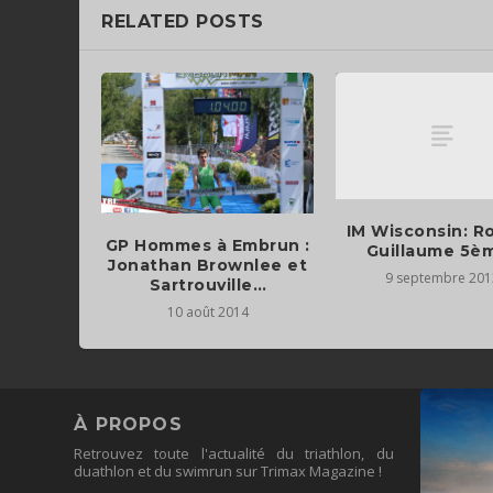
RELATED POSTS
IM Wisconsin: R
GP Hommes à Embrun :
Guillaume 5èm
Jonathan Brownlee et
9 septembre 201
Sartrouville…
10 août 2014
À PROPOS
Retrouvez toute l'actualité du triathlon, du
duathlon et du swimrun sur Trimax Magazine !