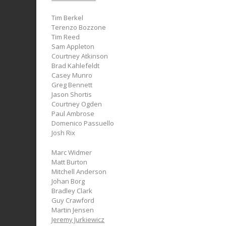
Tim Berkel
Terenzo Bozzone
Tim Reed
Sam Appleton
Courtney Atkinson
Brad Kahlefeldt
Casey Munro
Greg Bennett
Jason Shortis
Courtney Ogden
Paul Ambrose
Domenico Passuello
Josh Rix
Marc Widmer
Matt Burton
Mitchell Anderson
Johan Borg
Bradley Clark
Guy Crawford
Martin Jensen
Jeremy Jurkiewicz