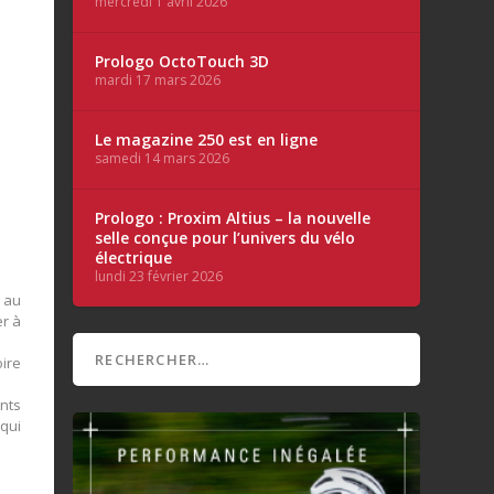
mercredi 1 avril 2026
Prologo OctoTouch 3D
mardi 17 mars 2026
Le magazine 250 est en ligne
samedi 14 mars 2026
Prologo : Proxim Altius – la nouvelle
selle conçue pour l’univers du vélo
électrique
lundi 23 février 2026
a au
er à
oire
ents
qui