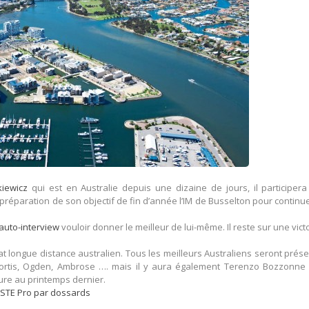
kiewicz
qui est en Australie depuis une dizaine de jours, il participer
réparation de son objectif de fin d’année l’IM de Busselton pour continu
auto-interview
vouloir donner le meilleur de lui-même. Il reste sur une vict
nat longue distance australien. Tous les meilleurs Australiens seront prés
 Shortis, Ogden, Ambrose …. mais il y aura également Terenzo Bozzonne 
ure au printemps dernier.
ISTE Pro par dossards