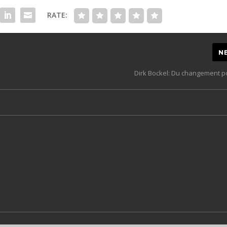
RATE:
N
Dirk Bockel: Du changement p