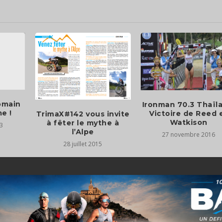
omain
Ironman 70.3 Thaïl
e !
Victoire de Reed 
TrimaX#142 vous invite
Watkison
à fêter le mythe à
3
l’Alpe
27 novembre 2016
28 juillet 2015