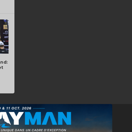
and:
et