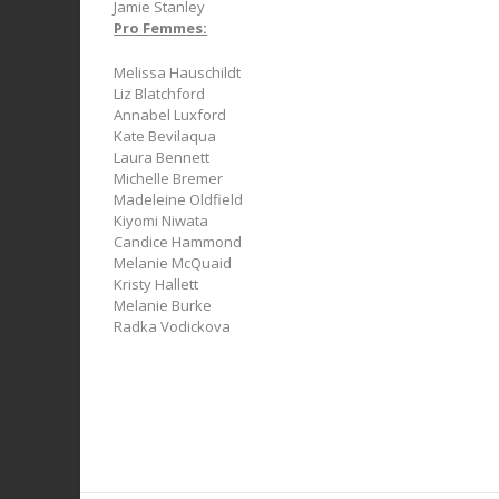
Jamie Stanley
Pro Femmes:
Melissa Hauschildt
Liz Blatchford
Annabel Luxford
Kate Bevilaqua
Laura Bennett
Michelle Bremer
Madeleine Oldfield
Kiyomi Niwata
Candice Hammond
Melanie McQuaid
Kristy Hallett
Melanie Burke
Radka Vodickova