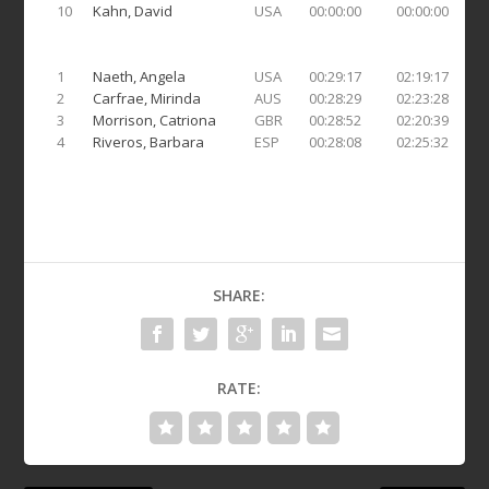
10
Kahn, David
USA
00:00:00
00:00:00
1
Naeth, Angela
USA
00:29:17
02:19:17
2
Carfrae, Mirinda
AUS
00:28:29
02:23:28
3
Morrison, Catriona
GBR
00:28:52
02:20:39
4
Riveros, Barbara
ESP
00:28:08
02:25:32
SHARE:
RATE: