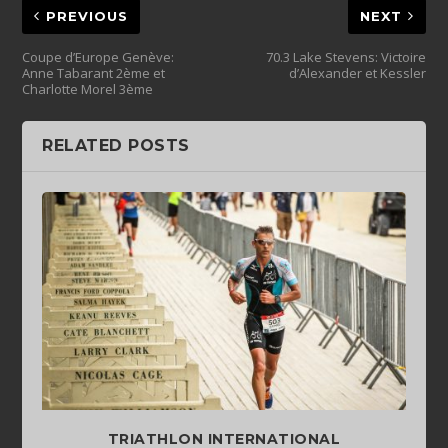
PREVIOUS
NEXT
Coupe d’Europe Genève:
70.3 Lake Stevens: Victoire
Anne Tabarant 2ème et
d’Alexander et Kessler
Charlotte Morel 3ème
RELATED POSTS
TRIATHLON INTERNATIONAL