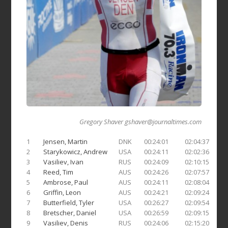
Gregory Shaver
gshaver@journaltimes.com
1
Jensen, Martin
DNK
00:24:01
02:04:37
2
Starykowicz, Andrew
USA
00:24:11
02:02:36
3
Vasiliev, Ivan
RUS
00:24:09
02:10:15
4
Reed, Tim
AUS
00:24:26
02:07:57
5
Ambrose, Paul
AUS
00:24:11
02:08:04
6
Griffin, Leon
AUS
00:24:21
02:09:24
7
Butterfield, Tyler
USA
00:26:27
02:09:54
8
Bretscher, Daniel
USA
00:26:59
02:09:15
9
Vasiliev, Denis
RUS
00:24:06
02:15:20