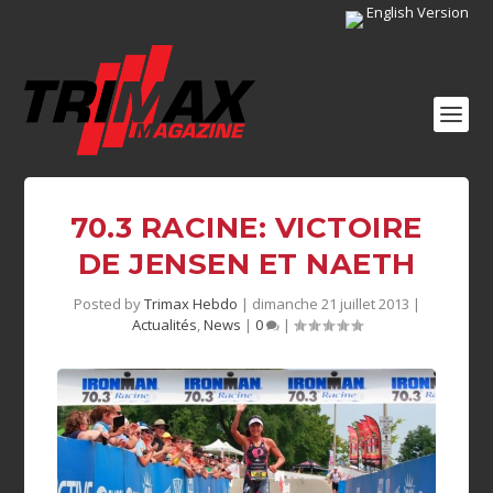
English Version
70.3 RACINE: VICTOIRE
DE JENSEN ET NAETH
Posted by
Trimax Hebdo
|
dimanche 21 juillet 2013
|
Actualités
,
News
|
0
|