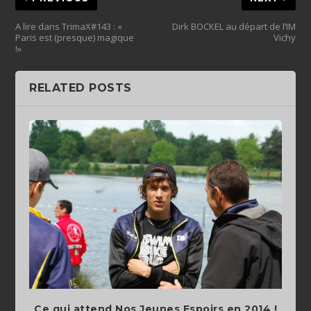
A lire dans TrimaX#143 : «
Dirk BOCKEL au départ de l’IM
Paris est (presque) magique
Vichy
!»
RELATED POSTS
Ce qui attend Nos Jeunes Espoirs en 2014 !