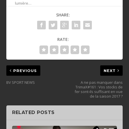
lumière…
SHARE:
RATE:
PREVIOUS
NEXT
BV SPORT NEWS
A ne pas manquer dans
TrimaX#161 : Vos stocks de
fer sont-ils suffisant en vue
de la saison 2017 ?
RELATED POSTS