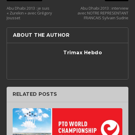
Abu Dhabi 2013 : je suis
Abu Dhabi 2013 : interview
« Zurekin » avec Grégory
avec NOTRE REPRESENTANT
Jousset
FRANCAIS Sylvain Sudrie
ABOUT THE AUTHOR
Trimax Hebdo
RELATED POSTS