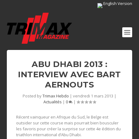
English Version
ABU DHABI 2013 :
INTERVIEW AVEC BART
AERNOUTS
Posted by
Trimax Hebdo
|
vendredi 1 mars 2013
|
Actualités
|
0
|
Récent vainqueur en Afrique du Sud, le Belge est
outsider sur cette course mais pourrait bien bousculer
les favoris pour créer la surprise sur cette 4e édition du
triathlon international d’Abu Dhabi.