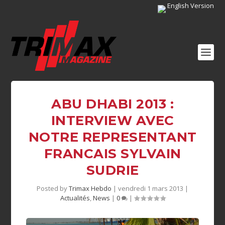
English Version
ABU DHABI 2013 :
INTERVIEW AVEC
NOTRE REPRESENTANT
FRANCAIS SYLVAIN
SUDRIE
Posted by
Trimax Hebdo
|
vendredi 1 mars 2013
|
Actualités
,
News
|
0
|