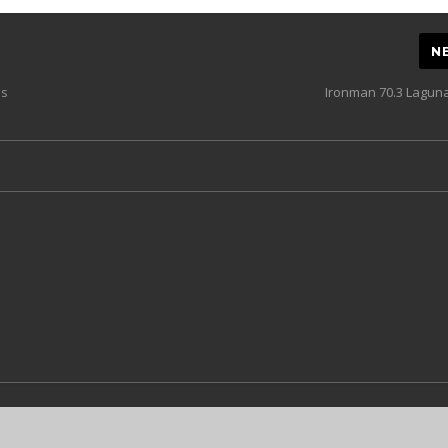
N
ns
Ironman 70.3 Lagun