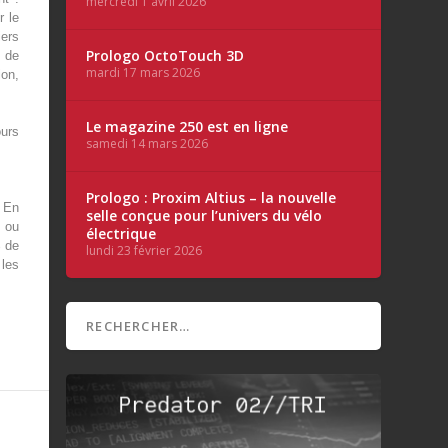
mercredi 1 avril 2026
r le
iers
Prologo OctoTouch 3D
s de
mardi 17 mars 2026
ion,
Le magazine 250 est en ligne
ours
samedi 14 mars 2026
Prologo : Proxim Altius – la nouvelle
. En
selle conçue pour l’univers du vélo
f ou
électrique
% de
lundi 23 février 2026
les