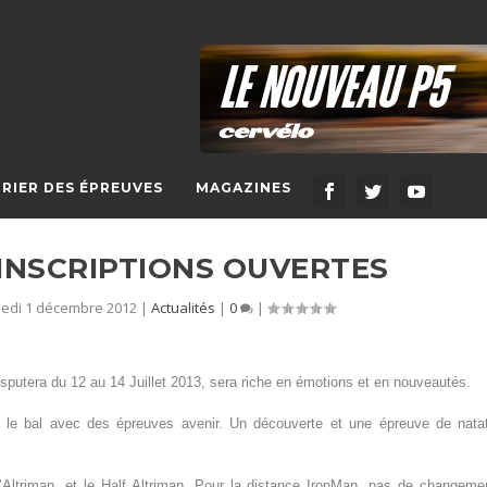
RIER DES ÉPREUVES
MAGAZINES
 INSCRIPTIONS OUVERTES
edi 1 décembre 2012
|
Actualités
|
0
|
disputera du 12 au 14 Juillet 2013, sera riche en émotions et en nouveautés.
 le bal avec des épreuves avenir. Un découverte et une épreuve de nata
’Altriman, et le Half Altriman. Pour la distance IronMan, pas de changeme