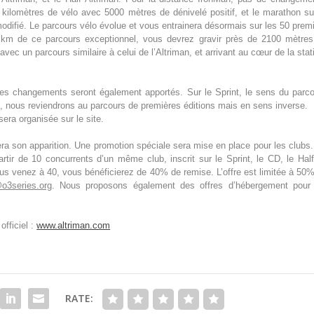
 kilomètres de vélo avec 5000 mètres de dénivelé positif, et le marathon su
odifié. Le parcours vélo évolue et vous entrainera désormais sur les 50 prem
2 km de ce parcours exceptionnel, vous devrez gravir près de 2100 mètre
ec un parcours similaire à celui de l’Altriman, et arrivant au cœur de la stat
Des changements seront également apportés. Sur le Sprint, le sens du parc
D, nous reviendrons au parcours de premières éditions mais en sens inverse.
era organisée sur le site.
ra son apparition. Une promotion spéciale sera mise en place pour les clubs
rtir de 10 concurrents d’un même club, inscrit sur le Sprint, le CD, le Hal
ous venez à 40, vous bénéficierez de 40% de remise. L’offre est limitée à 50
o3series.org
. Nous proposons également des offres d’hébergement pour 
officiel :
www.altriman.com
RATE: