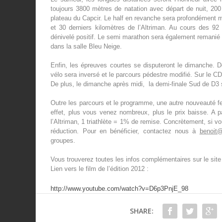
toujours 3800 mètres de natation avec départ de nuit, 200
plateau du Capcir. Le half en revanche sera profondément m
et 30 derniers kilomètres de l’Altriman. Au cours des 9
dénivelé positif. Le semi marathon sera également remanié av
dans la salle Bleu Neige.
Enfin, les épreuves courtes se disputeront le dimanche. 
vélo sera inversé et le parcours pédestre modifié. Sur le C
De plus, le dimanche après midi, la demi-finale Sud de D3 s
Outre les parcours et le programme, une autre nouveauté fe
effet, plus vous venez nombreux, plus le prix baisse. A pa
l’Altriman, 1 triathlète = 1% de remise. Concrètement, si v
réduction. Pour en bénéficier, contactez nous à
benoit@
groupes.
Vous trouverez toutes les infos complémentaires sur le site 
Lien vers le film de l’édition 2012 :
http://www.youtube.com/watch?v=D6p3PnjE_98
SHARE: