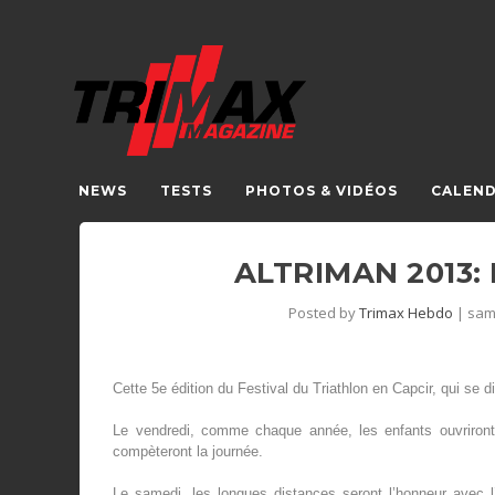
NEWS
TESTS
PHOTOS & VIDÉOS
CALEND
ALTRIMAN 2013:
Posted by
Trimax Hebdo
|
sam
Cette 5
e
édition du Festival du Triathlon en Capcir, qui se 
Le vendredi, comme chaque année, les enfants ouvriront
compèteront la journée.
Le samedi, les longues distances seront l’honneur avec l