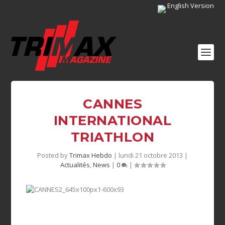
English Version
CANNES
INTERNATIONAL
TRIATHLON
Posted by
Trimax Hebdo
|
lundi 21 octobre 2013
|
Actualités
,
News
|
0
|