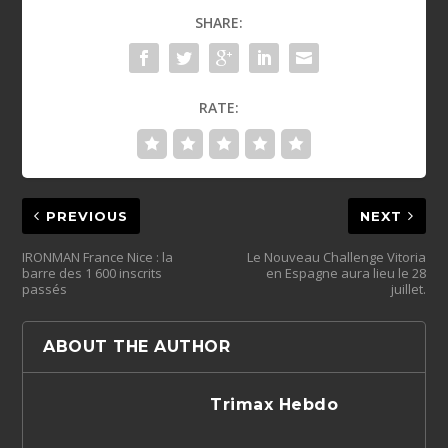
SHARE:
RATE:
PREVIOUS
NEXT
IRONMAN France Nice : la
Le Nouveau Challenge Vitoria
barre des 1 600 inscrits
en Espagne aura lieu le 28
passés
juillet.
ABOUT THE AUTHOR
Trimax Hebdo