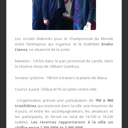
Les circuits élaborés pour le Championnat du Monde
entre l’entreprise qui organise et le triathlète
Eneko
Llanos
, se situeront de la sorte :
Natation : 3.8 km dans le parc provincial de Landa, dans
la réserve d’eau de Ullibarri Gamboa.
Secteur cyclisme : 180 km à travers la plaine de Alava.
Course à pied : Début et fin en plein centre ville.
L’organisation prévoit une participation de
700 à 900
triathlètes
qui resteront dans la ville une moyenne de
4 jours; et entre les accompagnateurs, les amateurs et
les participants, ils feront un total de 14.100 à 18.200
nuitées.
Les recettes rapporteront à la ville un
chiffre entre 2.300.000€ et 3.000.000€.