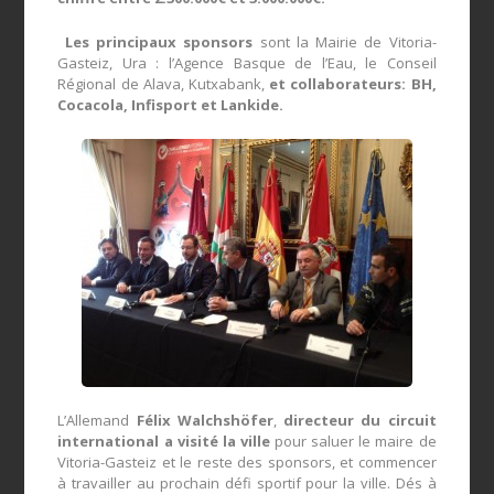
Les principaux sponsors
sont la Mairie de Vitoria-
Gasteiz, Ura : l’Agence Basque de l’Eau, le Conseil
Régional de Alava, Kutxabank,
et collaborateurs
: BH,
Cocacola, Infisport et Lankide.
L’Allemand
Félix Walchshöfer
,
directeur du circuit
international a visité la ville
pour saluer le maire de
Vitoria-Gasteiz et le reste des sponsors, et commencer
à travailler au prochain défi sportif pour la ville. Dés à