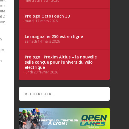
ent
mercredi 1 avril 2026
hez
ite
Prologo OctoTouch 3D
26 à
mardi 17 mars 2026
son
Le magazine 250 est en ligne
hy
samedi 14 mars 2026
 IM.
Prologo : Proxim Altius – la nouvelle
ès
selle conçue pour l’univers du vélo
électrique
lundi 23 février 2026