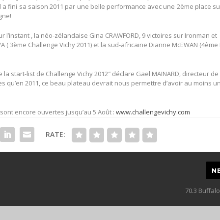
 a fini sa saison 2011 par une belle performance avec une 2ème place su
gne!
r l’instant , la néo-zélandaise Gina CRAWFORD, 9 victoires sur Ironman et
VA ( 3ème Challenge Vichy 2011) et la sud-africaine Dianne McEWAN (4ème
la start-list de Challenge Vichy 2012″ déclare Gael MAINARD, directeur de
es qu’en 2011, ce beau plateau devrait nous permettre d’avoir au moins u
n sont encore ouvertes jusqu’au 5 Août :
www.challengevichy.com
RATE:
N
70.3 Buffal