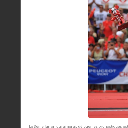
Le 3ème larron qui aimerait déjouer les pronostiques es