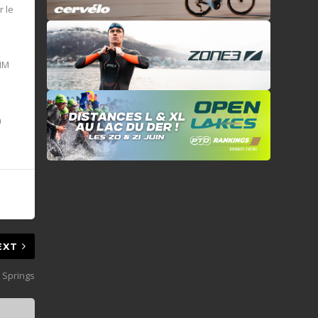
r le
 IM
n
EXT
o Springs