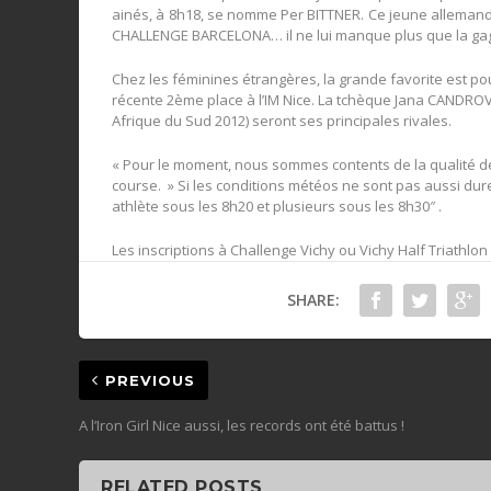
ainés, à 8h18, se nomme Per BITTNER. Ce jeune allemand
CHALLENGE BARCELONA… il ne lui manque plus que la ga
Chez les féminines étrangères, la grande favorite est pou
récente 2ème place à l’IM Nice. La tchèque Jana CANDRO
Afrique du Sud 2012) seront ses principales rivales.
« Pour le moment, nous sommes contents de la qualité de 
course. » Si les conditions météos ne sont pas aussi dur
athlète sous les 8h20 et plusieurs sous les 8h30″ .
Les inscriptions à Challenge Vichy ou Vichy Half Triathlo
SHARE:
PREVIOUS
A l’Iron Girl Nice aussi, les records ont été battus !
RELATED POSTS