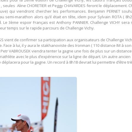
nues pour la 2ème édition de Challenge Vichy, les cadors français boud
s , seules Aline CHORETIER et Peggy CHAVARDES feront le déplacement. C
reuve) qui viendront chercher les performances. Benjamin PERNET souha
au semi-marathon alors qu’il était en tête, idem pour Sylvain ROTA ( 8h
rd. Le 3ème espoir Français est Anthony PANNIER. Challenge VICHY sera 
leur temps sur le rapide parcours de Challenge Vichy.
S vient de confirmer sa participation aux organisateurs de Challenge Vic
e. Face à lui, il y aura le stakhanoviste des Ironman ( 110 distance IM à son
Mr Petr VABROUSEK viendra tenter la gagne une fois de plus sur un distance
 triathlète avec le plus d’expérience sur la ligne de départ. Un autre ancien
éplacera pour la gagne. Un record à 8h18 devrait lui permettre d’être tr