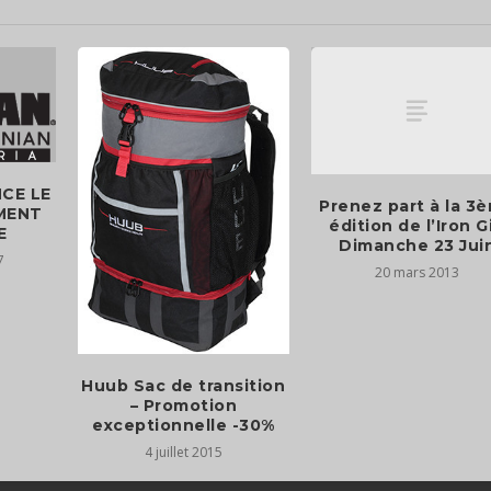
CE LE
Prenez part à la 3
MENT
édition de l’Iron Gi
E
Dimanche 23 Jui
7
20 mars 2013
Huub Sac de transition
– Promotion
exceptionnelle -30%
4 juillet 2015