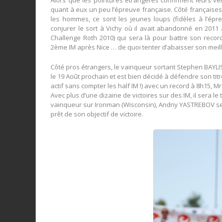
Alors que les pointures étrangères confirment leurs ve
quant à eux un peu l’épreuve française. Côté française
les hommes, ce sont les jeunes loups (fidèles à l’ép
conjurer le sort à Vichy où il avait abandonné en 2011 
Challenge Roth 2010) qui sera là pour battre son reco
2ème IM après Nice … de quoi tenter d’abaisser son meil
Côté pros étrangers, le vainqueur sortant Stephen BAYLIS
le 19 Août prochain et est bien décidé à défendre son titr
actif sans compter les half IM !) avec un record à 8h15, 
Avec plus d’une dizaine de victoires sur des IM, il sera le
vainqueur sur Ironman (Wisconsin), Andriy YASTREBOV se d
prêt de son objectif de victoire.