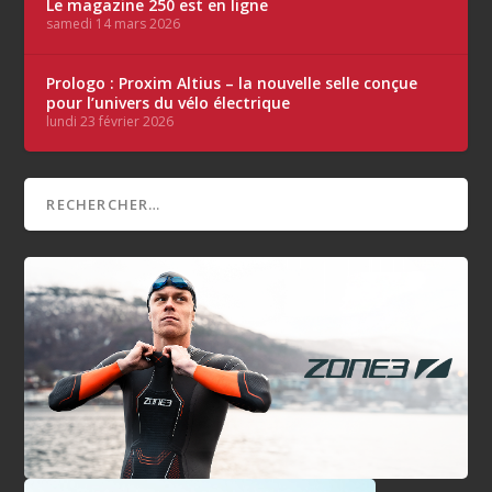
Le magazine 250 est en ligne
samedi 14 mars 2026
Prologo : Proxim Altius – la nouvelle selle conçue
pour l’univers du vélo électrique
lundi 23 février 2026