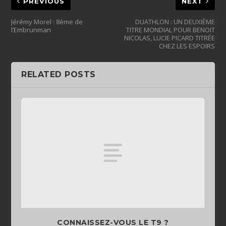
PREVIOUS
NEXT
Jérémy Morel : 8ème de
DUATHLON : UN DEUXIÈME
l’Embrunman
TITRE MONDIAL POUR BENOIT
NICOLAS, LUCIE PICARD TITRÉE
CHEZ LES ESPOIRS
RELATED POSTS
CONNAISSEZ-VOUS LE T9 ?