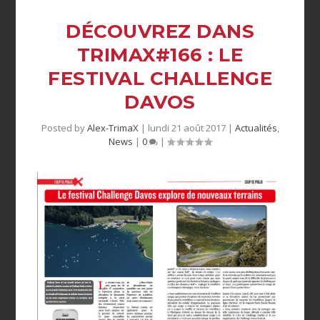
DÉCOUVREZ DANS
TRIMAX#166 : LE
FESTIVAL CHALLENGE
DAVOS
Posted by
Alex-TrimaX
|
lundi 21 août 2017
|
Actualités
,
News
|
0
|