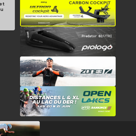
et
au