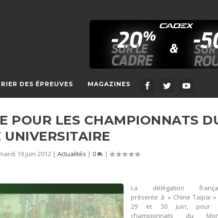
RIER DES ÉPREUVES
MAGAZINES
E POUR LES CHAMPIONNATS D
UNIVERSITAIRE
mardi 19 juin 2012
|
Actualités
|
0
|
La délégation frança
présente à « Chine Taipai »
29 et 30 juin, pour 
championnats du Mo