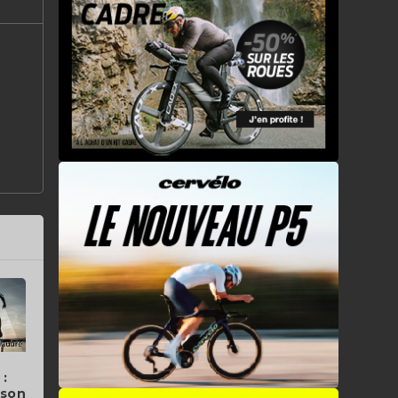
 :
 son