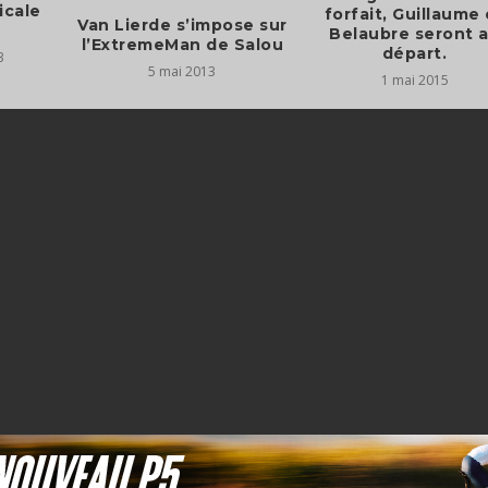
icale
forfait, Guillaume 
Van Lierde s’impose sur
Belaubre seront 
l’ExtremeMan de Salou
3
5 mai 2013
1 mai 2015