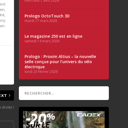
mercredi 1 avril 2026
est
in,
ré,
Prologo OctoTouch 3D
ony
mardi 17 mars 2026
an-
Le magazine 250 est en ligne
samedi 14 mars 2026
Prologo : Proxim Altius – la nouvelle
selle conçue pour l’univers du vélo
électrique
lundi 23 février 2026
EXT
 droite !