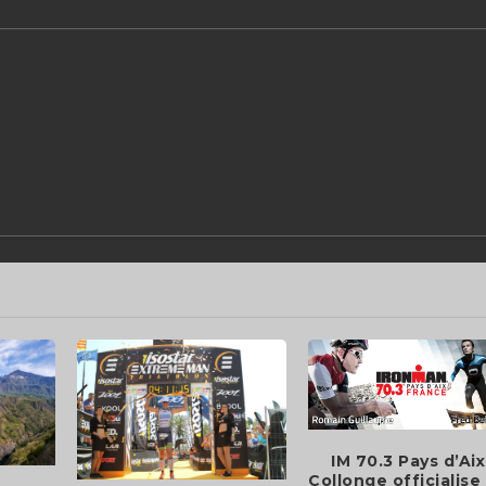
IM 70.3 Pays d’Aix
Collonge officialise