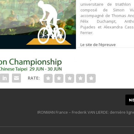
universitaire de triathlon 
composé de Simon Via
accompagné de Thomas And
Félix Duchampt, Anth
Pujades et Alexandra Cass
Ferrier.
Le site de l’épreuve
RATE:
N
IRONMAN France – Frederik VAN LIERDE: dernière ligne