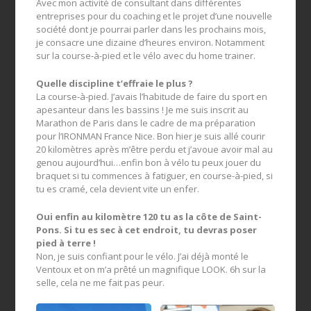
Avec mon activité de consultant dans différentes
entreprises pour du coaching et le projet d’une nouvelle
société dont je pourrai parler dans les prochains mois,
je consacre une dizaine d’heures environ. Notamment
sur la course-à-pied et le vélo avec du home trainer.
Quelle discipline t’effraie le plus ?
La course-à-pied. J’avais l’habitude de faire du sport en
apesanteur dans les bassins ! Je me suis inscrit au
Marathon de Paris dans le cadre de ma préparation
pour l’IRONMAN France Nice. Bon hier je suis allé courir
20 kilomètres après m’être perdu et j’avoue avoir mal au
genou aujourd’hui…enfin bon à vélo tu peux jouer du
braquet si tu commences à fatiguer, en course-à-pied, si
tu es cramé, cela devient vite un enfer.
Oui enfin au kilomètre 120 tu as la côte de Saint-
Pons. Si tu es sec à cet endroit, tu devras poser
pied à terre !
Non, je suis confiant pour le vélo. J’ai déjà monté le
Ventoux et on m’a prêté un magnifique LOOK. 6h sur la
selle, cela ne me fait pas peur.