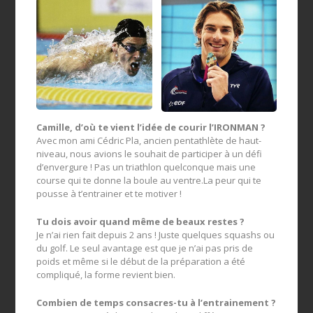
Camille, d’où te vient l’idée de courir l’IRONMAN ?
Avec mon ami Cédric Pla, ancien pentathlète de haut-
niveau, nous avions le souhait de participer à un défi
d’envergure ! Pas un triathlon quelconque mais une
course qui te donne la boule au ventre.La peur qui te
pousse à t’entrainer et te motiver !
Tu dois avoir quand même de beaux restes ?
Je n’ai rien fait depuis 2 ans ! Juste quelques squashs ou
du golf. Le seul avantage est que je n’ai pas pris de
poids et même si le début de la préparation a été
compliqué, la forme revient bien.
Combien de temps consacres-tu à l’entrainement ?