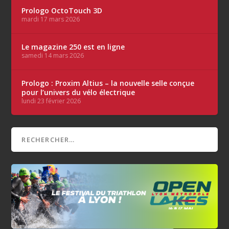
Prologo OctoTouch 3D
mardi 17 mars 2026
Le magazine 250 est en ligne
samedi 14 mars 2026
Prologo : Proxim Altius – la nouvelle selle conçue
pour l’univers du vélo électrique
lundi 23 février 2026