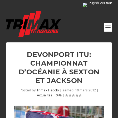
English Version
DEVONPORT ITU:
CHAMPIONNAT
D’OCÉANIE À SEXTON
ET JACKSON
Posted by
Trimax Hebdo
|
samedi 10 mars 2012
|
Actualités
|
0
|