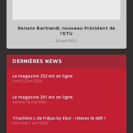
Renato Bertrandi, nouveau Président de
l’ETU
20 avril 2012
DERNIÈRES NEWS
Le magazine 252 est en ligne.
lundi 22 juin 2026
Le magazine 251 est en ligne.
samedi 16 mai 2026
Triathlon L de Fréjus by Ekoï : relevez le défi !
mercredi 1 avril 2026