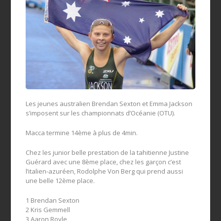
Les jeunes australien Brendan Sexton et Emma Jackson
s’imposent sur les championnats d’Océanie (OTU).
Macca termine 14ème à plus de 4min.
Chez les junior belle prestation de la tahitienne Justine
Guérard avec une 8ème place, chez les garçon c’est
l’italien-azuréen, Rodolphe Von Berg qui prend aussi
une belle 12ème place.
1 Brendan Sexton
2 Kris Gemmell
3 Aaron Royle