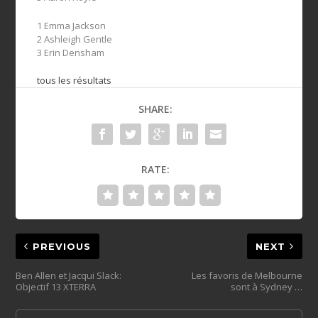
1 Emma Jackson
2 Ashleigh Gentle
3 Erin Densham
tous les résultats
SHARE:
RATE:
PREVIOUS
NEXT
Ben Allen et Jacqui Slack:
Les favoris de Melbourne
Objectif 13 XTERRA
sont à Sydney …