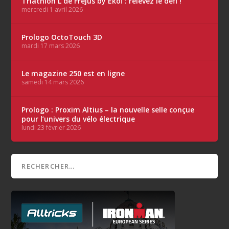
Triathlon L de Fréjus by Ekoï : relevez le défi !
mercredi 1 avril 2026
Prologo OctoTouch 3D
mardi 17 mars 2026
Le magazine 250 est en ligne
samedi 14 mars 2026
Prologo : Proxim Altius – la nouvelle selle conçue
pour l’univers du vélo électrique
lundi 23 février 2026