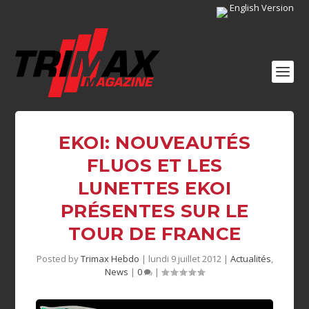
English Version
EKOI: NOUVEAUTÉS
FLUOS ET LES
LUNETTES EKOI
PRÉSENTES SUR LE
TOUR DE FRANCE
Posted by
Trimax Hebdo
|
lundi 9 juillet 2012
|
Actualités
,
News
|
0
|