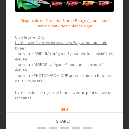
Disponible en 6 coloris : Blanc / Rouge / Jaune fluo /
Marron mat / Noir / Blanc Rouge
Ultra légère : 27g
Livrée avec 3 verres incassables Polycarbonate anti-
buée :
– un verre IRRIDIUM catégorie 3 pour une luminosité très
élevée
– un verre MIRROR catégorie 3 pour une luminosité
élevée
– un verre PHOTOCHROMIQUE qui se teinte en fonction
de la luminosité
Livrée en boitier rigide, et fourni avec un pont de nez de
rechange
89 €
SHARE: