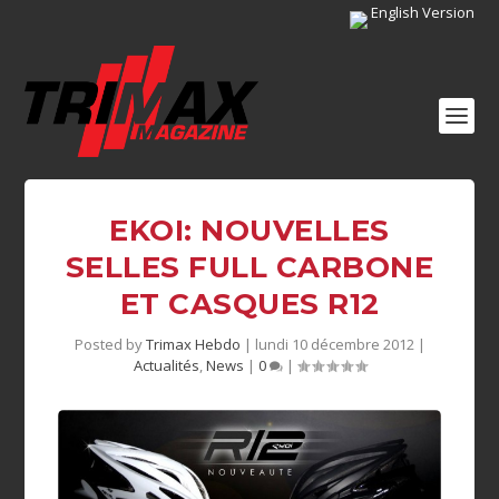
English Version
EKOI: NOUVELLES
SELLES FULL CARBONE
Posted by
Trimax Hebdo
|
lundi 10 décembre 2012
|
Actualités
,
News
|
0
|