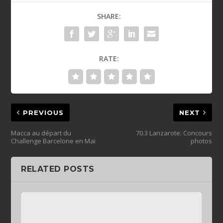
SHARE:
RATE:
PREVIOUS
NEXT
Macca au départ du
70.3 Lanzarote: Concours
Challenge Barcelone en Mai
photos
RELATED POSTS