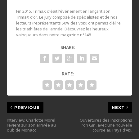
Fin 2015, TrimaX créait l’événement en lançant son
TrimaX d’or. Le jury composé de spécialistes et de nos
lecteurs (représentants 50% des voix) ont permis d’élire
les triathlètes de l’année. Découvrez les heureux
vainqueurs dans notre magazine n°148 …
SHARE:
RATE:
PREVIOUS
NEXT
Interview: Charlotte Morel
Ouvertures des inscriptions
revient sur son arrivée au
Iron Girl, avec une nouvelle
club de Monaco
course au Pays d’Aix.