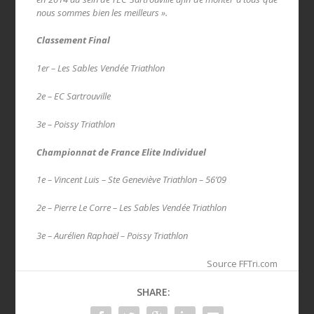
nous sommes bien les meilleurs ».
Classement Final
1er – Les Sables Vendée Triathlon
2e – EC Sartrouville
3e – Poissy Triathlon
Championnat de France Elite Individuel
1e – Vincent Luis – Ste Geneviève Triathlon – 56’09
2e – Pierre Le Corre – Les Sables Vendée Triathlon
3e – Aurélien Raphaël – Poissy Triathlon
Source FFTri.com
SHARE: