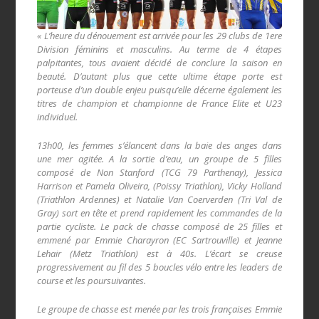
« L’heure du dénouement est arrivée pour les 29 clubs de 1ere
Division féminins et masculins. Au terme de 4 étapes
palpitantes, tous avaient décidé de conclure la saison en
beauté. D’autant plus que cette ultime étape porte est
porteuse d’un double enjeu puisqu’elle décerne également les
titres de champion et championne de France Elite et U23
individuel.
13h00, les femmes s’élancent dans la baie des anges dans
une mer agitée. A la sortie d’eau, un groupe de 5 filles
composé de Non Stanford (TCG 79 Parthenay), Jessica
Harrison et Pamela Oliveira, (Poissy Triathlon), Vicky Holland
(Triathlon Ardennes) et Natalie Van Coerverden (Tri Val de
Gray) sort en tête et prend rapidement les commandes de la
partie cycliste. Le pack de chasse composé de 25 filles et
emmené par Emmie Charayron (EC Sartrouville) et Jeanne
Lehair (Metz Triathlon) est à 40s. L’écart se creuse
progressivement au fil des 5 boucles vélo entre les leaders de
course et les poursuivantes.
Le groupe de chasse est menée par les trois françaises Emmie