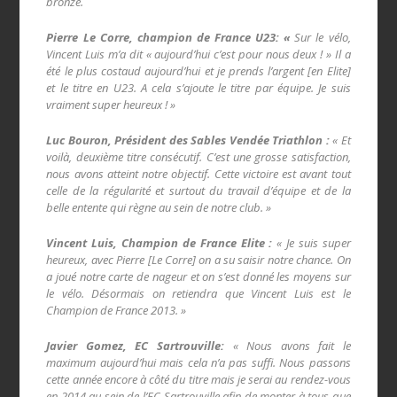
bronze.
Pierre Le Corre, champion de France U23: «
Sur le vélo,
Vincent Luis m’a dit « aujourd’hui c’est pour nous deux ! » Il a
été le plus costaud aujourd’hui et je prends l’argent [en Elite]
et le titre en U23. A cela s’ajoute le titre par équipe. Je suis
vraiment super heureux ! »
Luc Bouron, Président des Sables Vendée Triathlon :
« Et
voilà, deuxième titre consécutif. C’est une grosse satisfaction,
nous avons atteint notre objectif. Cette victoire est avant tout
celle de la régularité et surtout du travail d’équipe et de la
belle entente qui règne au sein de notre club. »
Vincent Luis, Champion de France Elite :
« Je suis super
heureux, avec Pierre [Le Corre] on a su saisir notre chance. On
a joué notre carte de nageur et on s’est donné les moyens sur
le vélo. Désormais on retiendra que Vincent Luis est le
Champion de France 2013. »
Javier Gomez, EC Sartrouville:
« Nous avons fait le
maximum aujourd’hui mais cela n’a pas suffi. Nous passons
cette année encore à côté du titre mais je serai au rendez-vous
en 2014 au sein de l’EC Sartrouville afin de monter à tous que