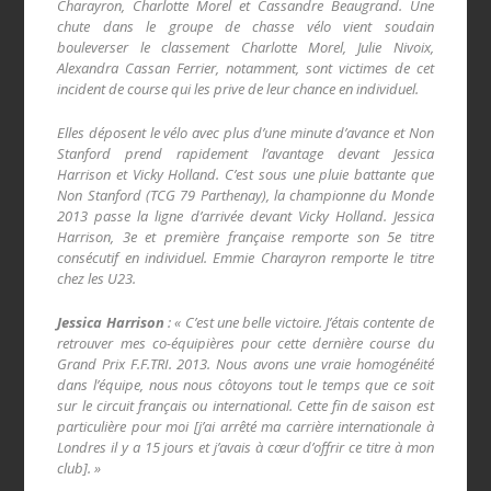
Charayron, Charlotte Morel et Cassandre Beaugrand. Une
chute dans le groupe de chasse vélo vient soudain
bouleverser le classement Charlotte Morel, Julie Nivoix,
Alexandra Cassan Ferrier, notamment, sont victimes de cet
incident de course qui les prive de leur chance en individuel.
Elles déposent le vélo avec plus d’une minute d’avance et Non
Stanford prend rapidement l’avantage devant Jessica
Harrison et Vicky Holland. C’est sous une pluie battante que
Non Stanford (TCG 79 Parthenay), la championne du Monde
2013 passe la ligne d’arrivée devant Vicky Holland. Jessica
Harrison, 3e et première française remporte son 5e titre
consécutif en individuel. Emmie Charayron remporte le titre
chez les U23.
Jessica Harrison
: « C’est une belle victoire. J’étais contente de
retrouver mes co-équipières pour cette dernière course du
Grand Prix F.F.TRI. 2013. Nous avons une vraie homogénéité
dans l’équipe, nous nous côtoyons tout le temps que ce soit
sur le circuit français ou international. Cette fin de saison est
particulière pour moi [j’ai arrêté ma carrière internationale à
Londres il y a 15 jours et j’avais à cœur d’offrir ce titre à mon
club]. »