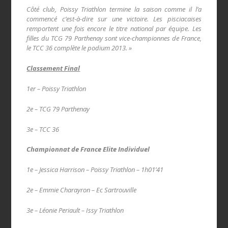
Côté club, Poissy Triathlon termine la saison comme il l’a
commencé c’est-à-dire sur une victoire. Les pisciacaises
remportent une fois encore le titre national par équipe. Les
filles du TCG 79 Parthenay sont vice-championnes de France,
le TCC 36 complète le podium 2013. »
Classement Final
1er – Poissy Triathlon
2e – TCG 79 Parthenay
3e – TCC 36
Championnat de France Elite Individuel
1e – Jessica Harrison – Poissy Triathlon – 1h01’41
2e – Emmie Charayron – Ec Sartrouville
3e – Léonie Periault – Issy Triathlon