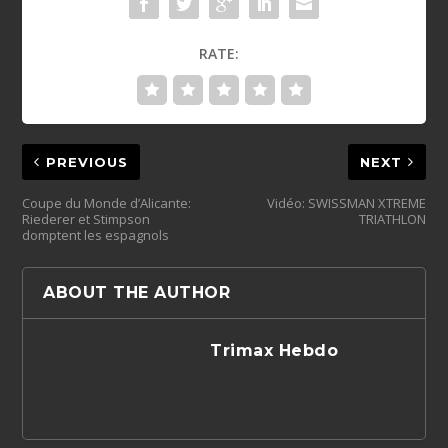
RATE:
PREVIOUS
NEXT
Coupe du Monde d’Alicante:
Vidéo: SWISSMAN XTREME
Riederer et Stimpson
TRIATHLON
domptent les espagnols
ABOUT THE AUTHOR
Trimax Hebdo