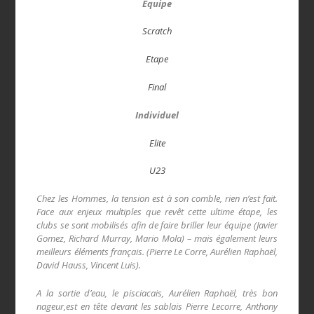
Equipe
Scratch
Etape
Final
Individuel
Elite
U23
Chez les Hommes, la tension est à son comble, rien n’est fait.
Face aux enjeux multiples que revêt cette ultime étape, les
clubs se sont mobilisés afin de faire briller leur équipe (Javier
Gomez, Richard Murray, Mario Mola) – mais également leurs
meilleurs éléments français. (Pierre Le Corre, Aurélien Raphaël,
David Hauss, Vincent Luis).
A la sortie d’eau, le pisciacais, Aurélien Raphaël, très bon
nageur,est en tête devant les sablais Pierre Lecorre, Anthony