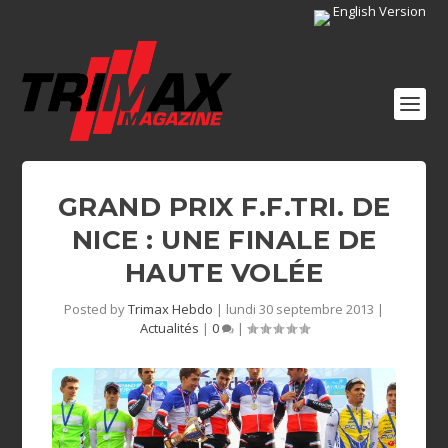
English Version
GRAND PRIX F.F.TRI. DE
NICE : UNE FINALE DE
HAUTE VOLÉE
Posted by
Trimax Hebdo
|
lundi 30 septembre 2013
|
Actualités
|
0
|