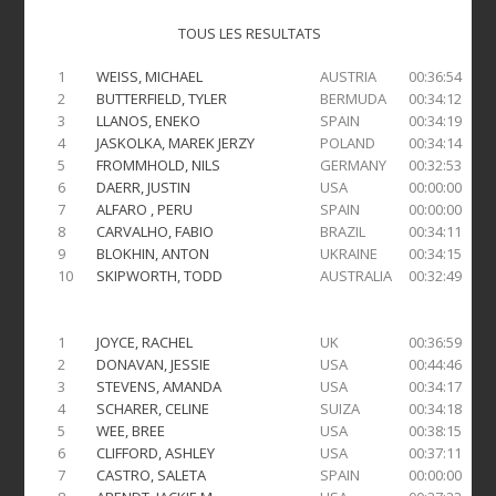
TOUS LES RESULTATS
1
WEISS, MICHAEL
AUSTRIA
00:36:54
2
BUTTERFIELD, TYLER
BERMUDA
00:34:12
3
LLANOS, ENEKO
SPAIN
00:34:19
4
JASKOLKA, MAREK JERZY
POLAND
00:34:14
5
FROMMHOLD, NILS
GERMANY
00:32:53
6
DAERR, JUSTIN
USA
00:00:00
7
ALFARO , PERU
SPAIN
00:00:00
8
CARVALHO, FABIO
BRAZIL
00:34:11
9
BLOKHIN, ANTON
UKRAINE
00:34:15
10
SKIPWORTH, TODD
AUSTRALIA
00:32:49
1
JOYCE, RACHEL
UK
00:36:59
2
DONAVAN, JESSIE
USA
00:44:46
3
STEVENS, AMANDA
USA
00:34:17
4
SCHARER, CELINE
SUIZA
00:34:18
5
WEE, BREE
USA
00:38:15
6
CLIFFORD, ASHLEY
USA
00:37:11
7
CASTRO, SALETA
SPAIN
00:00:00