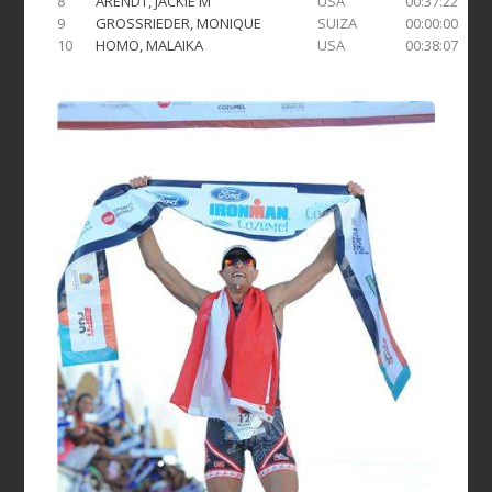
8
ARENDT, JACKIE M
USA
00:37:22
9
GROSSRIEDER, MONIQUE
SUIZA
00:00:00
10
HOMO, MALAIKA
USA
00:38:07