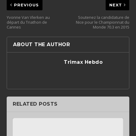
PREVIOUS
NEXT
Yvonne Van Vlerken au
Soutenez la candidature de
départ du Triathon de
Nice pour le Championnat du
Cannes
Monde 70.3 en 2015
ABOUT THE AUTHOR
Trimax Hebdo
RELATED POSTS