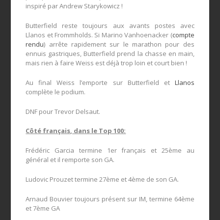
inspiré par Andrew Starykowicz !
Butterfield reste toujours aux avants postes avec
Llanos et Frommholds. Si Marino Vanhoenacker (
compte
rendu
) arrête rapidement sur le marathon pour des
ennuis gastriques, Butterfield prend la chasse en main,
mais rien à faire Weiss est déjà trop loin et court bien !
Au final Weiss l’emporte sur Butterfield et
Llanos
complète le podium.
DNF pour Trevor Delsaut.
Côté français, dans le Top 100:
Frédéric Garcia termine 1er français et 25ème au
général et il remporte son GA.
Ludovic Prouzet termine 27ème et 4ème de son GA.
Arnaud Bouvier toujours présent sur IM, termine 64ème
et 7ème GA