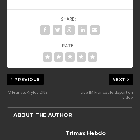
SHARE:
RATE:
PREVIOUS
NEXT
IM France: Krylov DNS
Live IM France : le départ en
vidéo
ABOUT THE AUTHOR
Trimax Hebdo