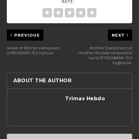
RATE:
PREVIOUS
NEXT
Seear et Morrey vainqueurs
Andrew Starykowicz et
à l’IRONMAN 70.3 Kansas
Heather Wurtele remportent
sur le fil l’IRONMAN 70.3
Eagleman.
ABOUT THE AUTHOR
Trimax Hebdo