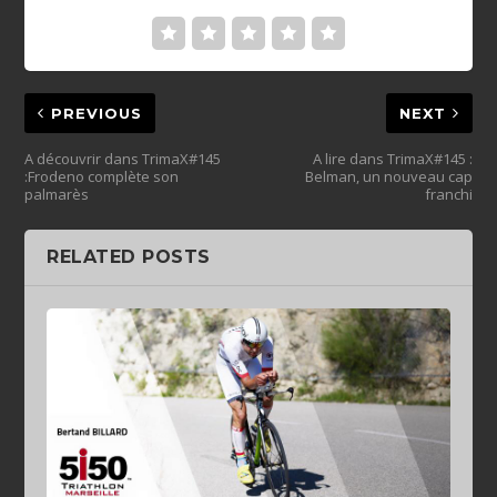
PREVIOUS
NEXT
A découvrir dans TrimaX#145
A lire dans TrimaX#145 :
:Frodeno complète son
Belman, un nouveau cap
palmarès
franchi
RELATED POSTS