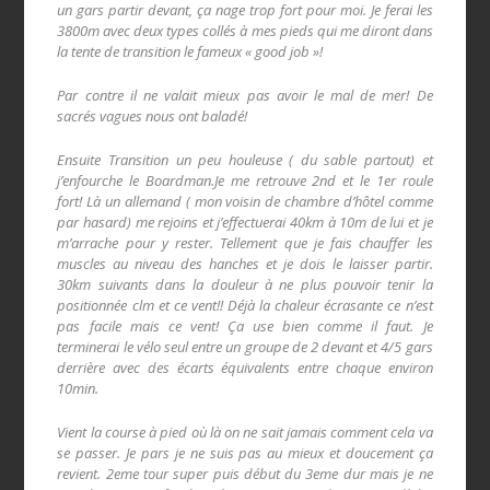
un gars partir devant, ça nage trop fort pour moi. Je ferai les
3800m avec deux types collés à mes pieds qui me diront dans
la tente de transition le fameux « good job »!
Par contre il ne valait mieux pas avoir le mal de mer! De
sacrés vagues nous ont baladé!
Ensuite Transition un peu houleuse ( du sable partout) et
j’enfourche le Boardman.Je me retrouve 2nd et le 1er roule
fort! Là un allemand ( mon voisin de chambre d’hôtel comme
par hasard) me rejoins et j’effectuerai 40km à 10m de lui et je
m’arrache pour y rester. Tellement que je fais chauffer les
muscles au niveau des hanches et je dois le laisser partir.
30km suivants dans la douleur à ne plus pouvoir tenir la
positionnée clm et ce vent!! Déjà la chaleur écrasante ce n’est
pas facile mais ce vent! Ça use bien comme il faut. Je
terminerai le vélo seul entre un groupe de 2 devant et 4/5 gars
derrière avec des écarts équivalents entre chaque environ
10min.
Vient la course à pied où là on ne sait jamais comment cela va
se passer. Je pars je ne suis pas au mieux et doucement ça
revient. 2eme tour super puis début du 3eme dur mais je ne