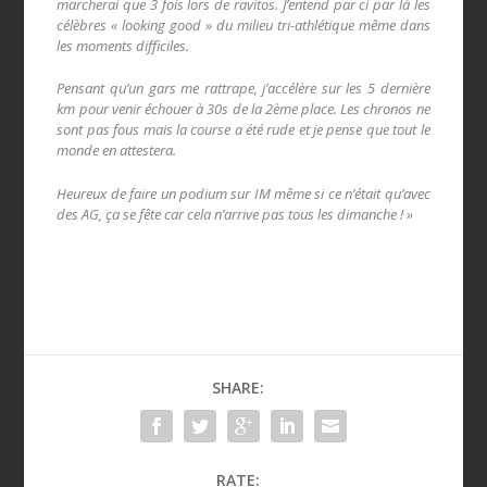
marcherai que 3 fois lors de ravitos. J’entend par ci par là les
célèbres « looking good » du milieu tri-athlétique même dans
les moments difficiles.
Pensant qu’un gars me rattrape, j’accélère sur les 5 dernière
km pour venir échouer à 30s de la 2ème place. Les chronos ne
sont pas fous mais la course a été rude et je pense que tout le
monde en attestera.
Heureux de faire un podium sur IM même si ce n’était qu’avec
des AG, ça se fête car cela n’arrive pas tous les dimanche ! »
SHARE:
RATE: