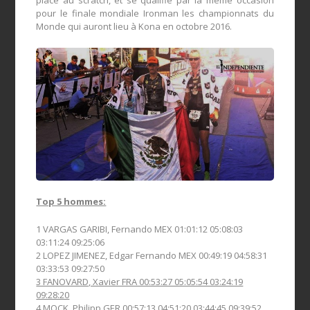
pour le finale mondiale Ironman les championnats du
Monde qui auront lieu à Kona en octobre 2016.
Top 5 hommes:
1 VARGAS GARIBI, Fernando MEX 01:01:12 05:08:03
03:11:24 09:25:06
2 LOPEZ JIMENEZ, Edgar Fernando MEX 00:49:19 04:58:31
03:33:53 09:27:50
3 FANOVARD, Xavier FRA 00:53:27 05:05:54 03:24:19
09:28:20
4 MOCK, Philipp GER 00:57:13 04:51:20 03:44:45 09:39:52