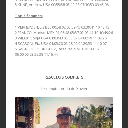
5 KLINE, Andrew USA 00:55:58 05:12:28 03:30:53 09:45:06
Top 5 femmes:
1 VERHEYDEN, Liz BEL 00:58:02 05:59:45 03:39:41 10:43:13
2 FRANCO, Marisol MEX 01:06:48 05:57:02 03:41:19 10:49:26
3 WIECK, Sonja USA 01:03:43 05:53:07 04:00:19 11:02:26
4 SCARONI, Pia USA 01:05:20 05:28:00 04:29:53 11:10:07
5 SAGRERO RODRIGUEZ, Rosa Isela MEX 01:09:16
06:00:06 03:59:38 11:16:44
RÉSULTATS COMPLETS
Le compte rendu de Xavier