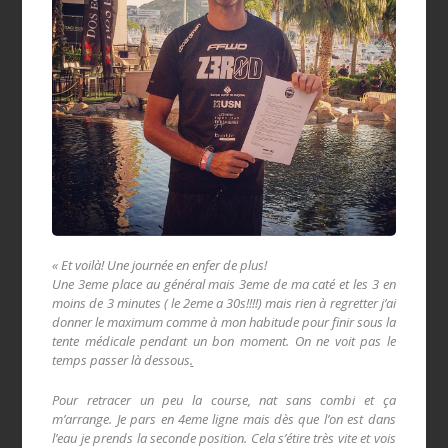
« Et voilà! Une journée en enfer de plus!
Une 3eme place au général mais 3eme de ma caté et les 3 en
moins de 3 minutes ( le 2eme a 30s!!!!) mais rien à regretter j’ai
donner le maximum comme à mon habitude pour finir sous la
tente médicale pendant un bon moment. On ne voit pas le
temps passer là dessous
.
Pour retracer un peu la course, nat sans combi et ça
m’arrange. Je pars en 4eme ligne mais dès que l’on est dans
l’eau je prends la seconde position. Cela s’étire t
rès vite et vois