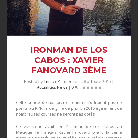
IRONMAN DE LOS
CABOS : XAVIER
FANOVARD 3ÈME
Posted by
Trimax-P
|
mercredi 28 octobre 2015
|
Actualités
,
News
|
0
|
Cette année de nombreux Ironman n’offraient pas de
points au KPR, ni de grille de prix. En 2016 également de
nombreuses courses ne seront pas dotés.
Ce week-end avait lieu l’Ironman de Los Cabos au
Mexique, le français Xavier Fanovard prend la 3ème
place au scratch, et se qualifie par la même occasion