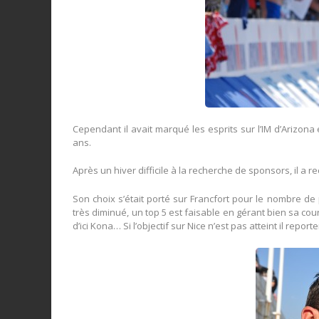
Cependant il avait marqué les esprits sur l’IM d’Arizon
ans.
Après un hiver difficile à la recherche de sponsors, il a 
Son choix s’était porté sur Francfort pour le nombre de p
très diminué, un top 5 est faisable en gérant bien sa co
d’ici Kona… Si l’objectif sur Nice n’est pas atteint il repor