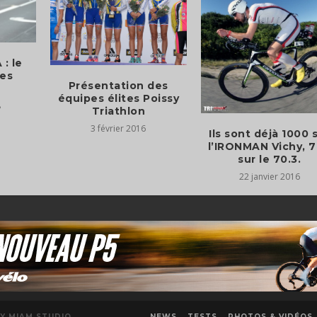
: le
es
Présentation des
équipes élites Poissy
8
3 février 2016
Ils sont déjà 1000 
l’IRONMAN Vichy, 
22 janvier 2016
NEWS
TESTS
PHOTOS & VIDÉOS
Y MIAM STUDIO