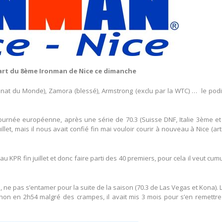
art du 8ème Ironman de Nice ce dimanche
nnat du Monde), Zamora (blessé), Armstrong (exclu par la WTC) … le pod
urnée européenne, après une série de 70.3 (Suisse DNF, Italie 3ème et
uillet, mais il nous avait confié fin mai vouloir courir à nouveau à Nice (art
u KPR fin juillet et donc faire parti des 40 premiers, pour cela il veut cum
, ne pas s’entamer pour la suite de la saison (70.3 de Las Vegas et Kona). 
thon en 2h54 malgré des crampes, il avait mis 3 mois pour s’en remettr