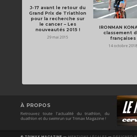
J-17 avant le retour du
Grand Prix de Triathlon
pour la recherche sur
le cancer – Les
IRONMAN KONA 
nouveautés 2015 !
classement d
29 mai 2015
françaises
14 octobre 201
À PROPOS
Retrouvez toute l'actualité du triathlon, du
duathlon et du swimrun sur Trimax Magazine !
© TRIMAX MAGAZINE —
MENTIONS LÉGALES
—
DESIGNED B