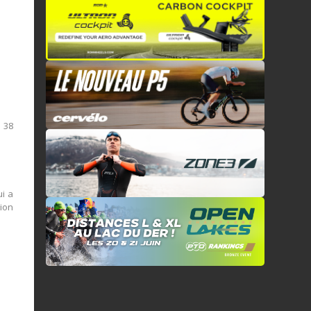
à 38
ui a
tion