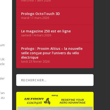
mercredi 1 avril 2026
Prologo OctoTouch 3D
mardi 17 mars 2026
Le magazine 250 est en ligne
samedi 14 mars 2026
ium
Prologo : Proxim Altius – la nouvelle
selle conçue pour l’univers du vélo
électrique
 UK
lundi 23 février 2026
icle
uler
L’an
e au