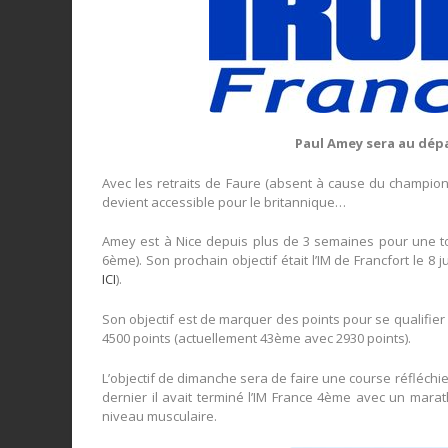
Paul Amey sera au dép
Avec les retraits de Faure (absent à cause du champio
devient accessible pour le britannique…
Amey est à Nice depuis plus de 3 semaines pour une to
6ème). Son prochain objectif était l’IM de Francfort le 8 j
ICI
).
Son objectif est de marquer des points pour se qualifier a
4500 points (actuellement 43ème avec 2930 points).
L’objectif de dimanche sera de faire une course réfléchie
dernier il avait terminé l’IM France 4ème avec un mara
niveau musculaire.