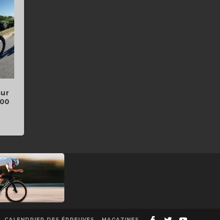
sur
700
CALENDRIER DES ÉPREUVES
MAGAZINES