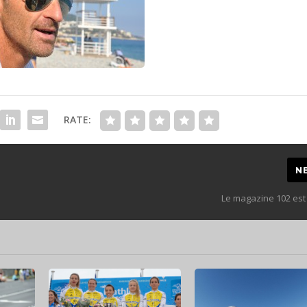
RATE:
N
Le magazine 102 est 