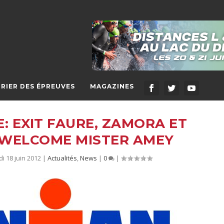
RIER DES ÉPREUVES
MAGAZINES
: EXIT FAURE, ZAMORA ET
WELCOME MISTER AMEY
di 18 juin 2012
|
Actualités
,
News
|
0
|