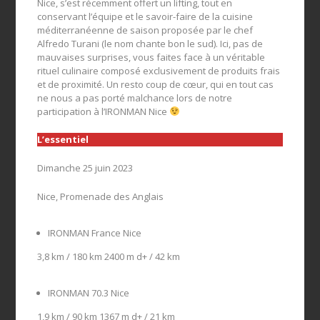
Nice, s’est récemment offert un lifting, tout en
conservant l’équipe et le savoir-faire de la cuisine
méditerranéenne de saison proposée par le chef
Alfredo Turani (le nom chante bon le sud). Ici, pas de
mauvaises surprises, vous faites face à un véritable
rituel culinaire composé exclusivement de produits frais
et de proximité. Un resto coup de cœur, qui en tout cas
ne nous a pas porté malchance lors de notre
participation à l’IRONMAN Nice
L’essentiel
Dimanche 25 juin 2023
Nice, Promenade des Anglais
IRONMAN France Nice
3,8 km / 180 km 2400 m d+ / 42 km
IRONMAN 70.3 Nice
1,9 km / 90 km 1367 m d+ / 21 km