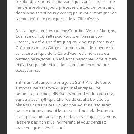
l’exploratrice, nous ne pouvons que vous conseiller de
mettre à profit les jours précédant la course (ou avant
dans la saison si vous y venez) pour vous imprégner de
l’atmosphère de cette partie de la Côte d’Azur.
Des villages perchés comme Gourdon, Vence, Mougins,
Coaraze ou Tourrettes-sur-Loup, en passant par
Grasse, la cité du parfum, jusqu’aux hauts plateaux de
Gréolières ou les Gorges du Loup, vous découvrirez le
caractère unique de la Côte d’Azur et la richesse du
patrimoine régional. Un mélange harmonieux de culture
et d’art surplombant les flots, dans un décor naturel
exceptionnel.
Enfin, un détour par le village de Saint-Paul de Vence
s’impose, ne serait-ce que pour aller taper une
pétanque, comme jadis Yves Montand et Lino Ventura,
sur sa place mythique Charles de Gaulle bordée de
platanes centenaires. En principe, vous ne risquerez
pas un claquage avant la course… Une balade dans le
cœur piétonnier du village et des ses remparts ne vous
laissera pas non plus indifférent, et vous sentirez
vraiment qu’ici, c’est le sud.