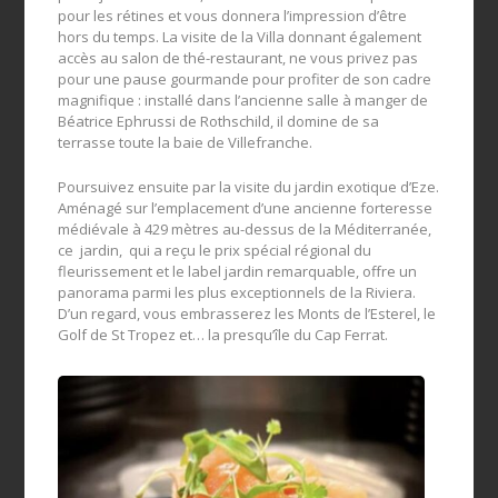
pour les rétines et vous donnera l’impression d’être
hors du temps. La visite de la Villa donnant également
accès au salon de thé-restaurant, ne vous privez pas
pour une pause gourmande pour profiter de son cadre
magnifique : installé dans l’ancienne salle à manger de
Béatrice Ephrussi de Rothschild, il domine de sa
terrasse toute la baie de Villefranche.
Poursuivez ensuite par la visite du jardin exotique d’Eze.
Aménagé sur l’emplacement d’une ancienne forteresse
médiévale à 429 mètres au-dessus de la Méditerranée,
ce jardin, qui a reçu le prix spécial régional du
fleurissement et le label jardin remarquable, offre un
panorama parmi les plus exceptionnels de la Riviera.
D’un regard, vous embrasserez les Monts de l’Esterel, le
Golf de St Tropez et… la presqu’île du Cap Ferrat.