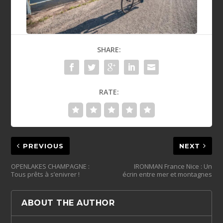
SHARE:
RATE:
PREVIOUS
NEXT
OPENLAKES CHAMPAGNE :
IRONMAN France Nice : Un
Tous prêts à s’enivrer !
écrin entre mer et montagnes
ABOUT THE AUTHOR