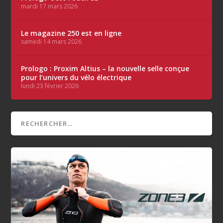
mardi 17 mars 2026
Le magazine 250 est en ligne
samedi 14 mars 2026
Prologo : Proxim Altius – la nouvelle selle conçue
pour l’univers du vélo électrique
lundi 23 février 2026