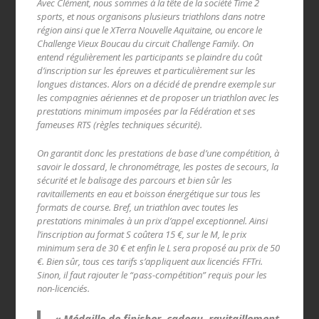
Avec Clément, nous sommes à la tête de la société Time 2
sports, et nous organisons plusieurs triathlons dans notre
région ainsi que le XTerra Nouvelle Aquitaine, ou encore le
Challenge Vieux Boucau du circuit Challenge Family. On
entend régulièrement les participants se plaindre du coût
d’inscription sur les épreuves et particulièrement sur les
longues distances. Alors on a décidé de prendre exemple sur
les compagnies aériennes et de proposer un triathlon avec les
prestations minimum imposées par la Fédération et ses
fameuses RTS (règles techniques sécurité).
On garantit donc les prestations de base d’une compétition, à
savoir le dossard, le chronométrage, les postes de secours, la
sécurité et le balisage des parcours et bien sûr les
ravitaillements en eau et boisson énergétique sur tous les
formats de course. Bref, un triathlon avec toutes les
prestations minimales à un prix d’appel exceptionnel. Ainsi
l’inscription au format S coûtera 15 €, sur le M, le prix
minimum sera de 30 € et enfin le L sera proposé au prix de 50
€. Bien sûr, tous ces tarifs s’appliquent aux licenciés FFTri.
Sinon, il faut rajouter le “pass-compétition” requis pour les
non-licenciés.
« Médaille de finisher, cadeau, ravitaillement