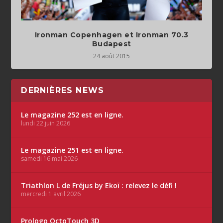
Ironman Copenhagen et Ironman 70.3
Budapest
24 août 2015
DERNIÈRES NEWS
Le magazine 252 est en ligne.
lundi 22 juin 2026
Le magazine 251 est en ligne.
samedi 16 mai 2026
Triathlon L de Fréjus by Ekoï : relevez le défi !
mercredi 1 avril 2026
Prologo OctoTouch 3D