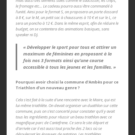
mais aussi des aliments salés comme le saucisson, les chips,
le fromage etc… Le cadeau pourra aussi être commandé à
l’unité. Ainsi pour le format S, on proposera un porte dossard
à 8 €, sur le M, un petit sac à chaussures à 10 € et sur le L, ce
sera un poncho à 12 €. Dans le même esprit, afin de réduire le
budget, on se contentera des animations basiques, sans
speaker ni DJ.
« Développer le sport pour tous et attirer un
maximum de féminines en proposant à la
fois nos 3 formats ainsi qu’une course
accessible à tous les jeunes et les familles. »
Pourquoi avoir choisi la commune d’Ambès pour ce
Triathlon d’un nouveau genre ?
Cela s’est fait à la suite d’une rencontre avec le Maire, qui est
lui-même triathlète. On devait organiser un duathlon sur cette
commune, puis on s’est concerté pour constater qu’il y avait
tous les ingrédients pour réussir un beau triathlon avec ce
magnifique parc de Cantefrene. Ce sera le site départ et
d’arrivée car il est aussi tout proche des 2 lacs où se
dérouleront les épreuves de natation. Les triathlètes