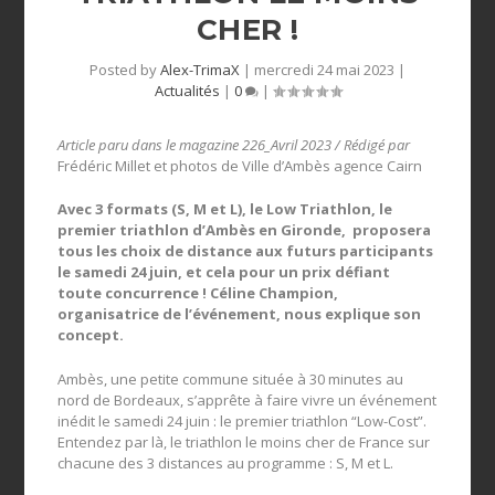
CHER !
Posted by
Alex-TrimaX
|
mercredi 24 mai 2023
|
Actualités
|
0
|
Article paru dans le magazine 226_Avril 2023 / Rédigé par
Frédéric Millet et photos de Ville d’Ambès agence Cairn
Avec 3 formats (S, M et L), le Low Triathlon, le
premier triathlon d’Ambès en Gironde, proposera
tous les choix de distance aux futurs participants
le samedi 24 juin, et cela pour un prix défiant
toute concurrence ! Céline Champion,
organisatrice de l’événement, nous explique son
concept.
Ambès, une petite commune située à 30 minutes au
nord de Bordeaux, s’apprête à faire vivre un événement
inédit le samedi 24 juin : le premier triathlon “Low-Cost”.
Entendez par là, le triathlon le moins cher de France sur
chacune des 3 distances au programme : S, M et L.