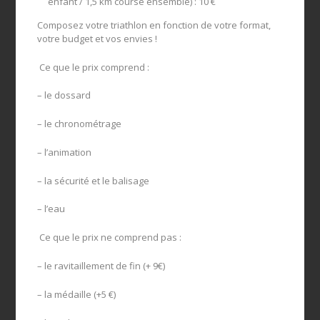
enfant / 1,5 km course ensemble) : 10 €
Composez votre triathlon en fonction de votre format,
votre budget et vos envies !
Ce que le prix comprend :
– le dossard
– le chronométrage
– l’animation
– la sécurité et le balisage
– l’eau
Ce que le prix ne comprend pas :
– le ravitaillement de fin (+ 9€)
– la médaille (+5 €)