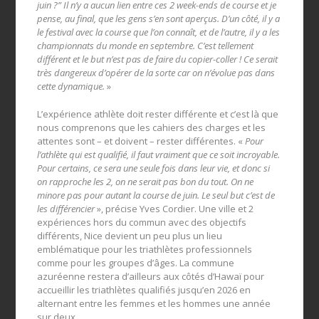
juin ?” Il n’y a aucun lien entre ces 2 week-ends de course et je
pense, au final, que les gens s’en sont aperçus. D’un côté, il y a
le festival avec la course que l’on connaît, et de l’autre, il y a les
championnats du monde en septembre. C’est tellement
différent et le but n’est pas de faire du copier-coller ! Ce serait
très dangereux d’opérer de la sorte car on n’évolue pas dans
cette dynamique.
»
L’expérience athlète doit rester différente et c’est là que
nous comprenons que les cahiers des charges et les
attentes sont – et doivent – rester différentes. «
Pour
l’athlète qui est
qualifié, il faut vraiment que ce soit incroyable.
Pour certains, ce sera une seule fois dans leur vie, et donc si
on rapproche les 2, on ne serait pas bon du tout. On ne
minore pas pour autant la course de juin. Le seul but c’est de
les différencier
», précise Yves Cordier. Une ville et 2
expériences hors du commun avec des objectifs
différents, Nice devient un peu plus un lieu
emblématique pour les triathlètes professionnels
comme pour les groupes d’âges. La commune
azuréenne restera d’ailleurs aux côtés d’Hawaï pour
accueillir les triathlètes qualifiés jusqu’en 2026 en
alternant entre les femmes et les hommes une année
sur deux.