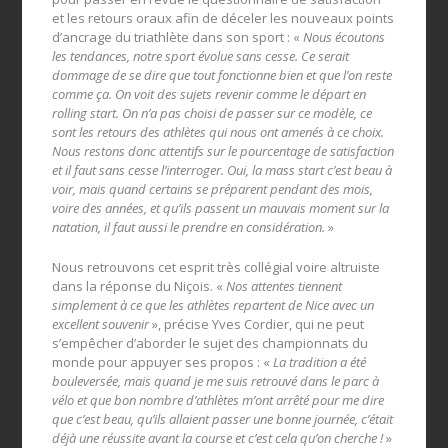
et les retours oraux afin de déceler les nouveaux points
d’ancrage du triathlète dans son sport : «
Nous écoutons
les tendances, notre sport évolue sans cesse. Ce serait
dommage de se dire que tout fonctionne bien et que l’on reste
comme ça. On voit des sujets revenir comme le départ en
rolling start. On n’a pas choisi de passer sur ce modèle, ce
sont les retours des athlètes qui
nous ont amenés à ce choix.
Nous restons donc attentifs sur le pourcentage de satisfaction
et il faut sans cesse l’interroger. Oui, la mass start c’est beau à
voir, mais quand certains se préparent pendant des mois,
voire des années, et qu’ils passent un mauvais moment sur la
natation, il faut aussi le prendre en considération.
»
Nous retrouvons cet esprit très collégial voire altruiste
dans la réponse du Niçois. «
Nos attentes tiennent
simplement à ce que les athlètes repartent de Nice avec un
excellent souvenir
», précise Yves Cordier, qui ne peut
s’empêcher d’aborder le sujet des championnats du
monde pour appuyer ses propos : «
La tradition a été
bouleversée, mais quand je me suis retrouvé dans le parc à
vélo et que bon nombre d’athlètes m’ont arrêté pour me dire
que c’est beau, qu’ils allaient passer une bonne journée, c’était
déjà une réussite avant la course et c’est cela qu’on cherche !
»