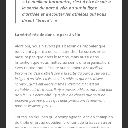
«
Le meilleur baromètre, c’est d’être le soir à
la sortie du parc à vélo ou sur la ligne
d’arrivée et d’écouter les athlètes qui vous
disent “bravo”.
»
La vérité réside dans le parc à vélo
Alors oui, nous n’avons plus besoin de rappeler que
tout vient à point à qui sait attendre ! Le succès ne se
mesure pas que dans le temps, mais aussi dans
l’intention que vous mettez au sein d’une organisation.
Yves Cordier nous éclaire sur ce point : «
Le meilleur
baromètre, c’est d’être le soir à la sortie du parc à vélo ou sur
la ligne d’arrivée et d’écouter les athlètes qui vous disent
“bravo”, qu’ils ont adoré même si c’était dur ! C’est un
véritable outil de travail. Il n’y a que les athlètes qui voient tout
de A à Z ! De notre côté, il y a plein de choses que nous ne
pouvons pas voir parce que nous préparons l’événement,
nous ne le vivons pas.
»
Toutes les équipes qui accompagnent l’ancien champion
du triple effort au quotidien profitent de la basse saison
pour passer en revue le questionnaire de satisfaction