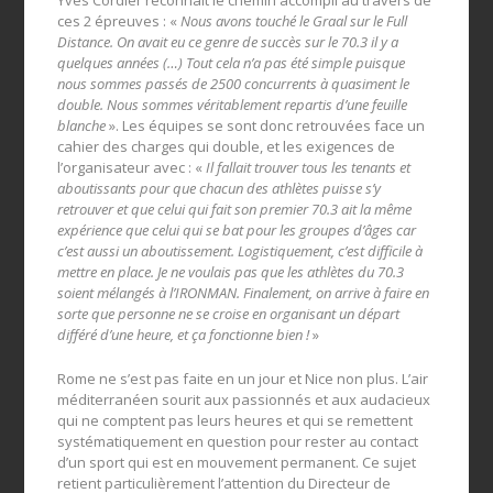
Yves Cordier reconnaît le chemin accompli au travers de
ces 2 épreuves : «
Nous avons touché le Graal sur le Full
Distance. On avait eu ce genre de succès sur le 70.3 il y a
quelques années (…) Tout cela n’a pas été simple puisque
nous sommes passés de 2500 concurrents à quasiment le
double. Nous sommes véritablement repartis d’une feuille
blanche
». Les équipes se sont donc retrouvées face un
cahier des charges qui double, et les exigences de
l’organisateur avec : «
Il fallait trouver tous les tenants et
aboutissants pour que chacun des athlètes puisse s’y
retrouver et que celui qui fait son premier 70.3 ait la même
expérience que celui qui se bat pour les groupes d’âges car
c’est aussi un aboutissement. Logistiquement, c’est difficile à
mettre en place. Je ne voulais pas que les athlètes du 70.3
soient mélangés à l’IRONMAN. Finalement, on arrive à faire en
sorte que personne ne se croise en organisant un départ
différé d’une heure, et ça fonctionne bien !
»
Rome ne s’est pas faite en un jour et Nice non plus. L’air
méditerranéen sourit aux passionnés et aux audacieux
qui ne comptent pas leurs heures et qui se remettent
systématiquement en question pour rester au contact
d’un sport qui est en mouvement permanent. Ce sujet
retient particulièrement l’attention du Directeur de