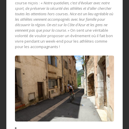
course niçois : «
Notre quotidien, c’est d’évoluer avec notre
sport, de préserver la sécurité des athlètes et d’aller chercher
toutes les attentions hors courses. Nice est un lieu agréable où
les athlètes viennent accompagnés avec leur famille pour
découvrir la région. On est sur la Côte d’Azur et les gens ne
viennent pas que pour la course. »
On sent une véritable
volonté de vouloir proposer un événement où il fait bon
vivre pendant un week-end pour les athlètes comme
pour les accompagnants !