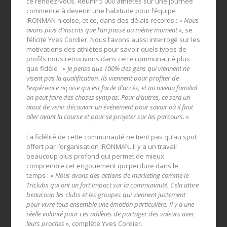
ce rendez-vous. Réunir 5 000 athlètes sur une journée
commence à devenir une habitude pour l’équipe
IRONMAN niçoise, et ce, dans des délais records : «
Nous
avons plus d’inscrits que l’an passé au même moment
», se
félicite Yves Cordier. Nous l’avons aussi interrogé sur les
motivations des athlètes pour savoir quels types de
profils nous retrouvons dans cette communauté plus
que fidèle : «
Je pense que 100% des gens qui viennent ne
visent pas la qualification. Ils viennent pour profiter de
l’expérience niçoise qui est facile d’accès, et au niveau familial
on peut faire des choses sympas. Pour d’autres, ce sera un
atout de venir découvrir un événement pour savoir où il faut
aller avant la course et pour se projeter sur les parcours.
»
La fidélité de cette communauté ne tient pas qu’au spot
offert par l’organisation IRONMAN. Il y a un travail
beaucoup plus profond qui permet de mieux
comprendre cet engouement qui perdure dans le
temps : «
Nous avons des actions de marketing comme le
Triclubs qui ont un fort impact sur la communauté. Cela attire
beaucoup les clubs et les groupes qui viennent justement
pour vivre tous ensemble une émotion particulière. Il y a une
réelle volonté pour ces athlètes de partager des valeurs avec
leurs proches
», complète Yves Cordier.