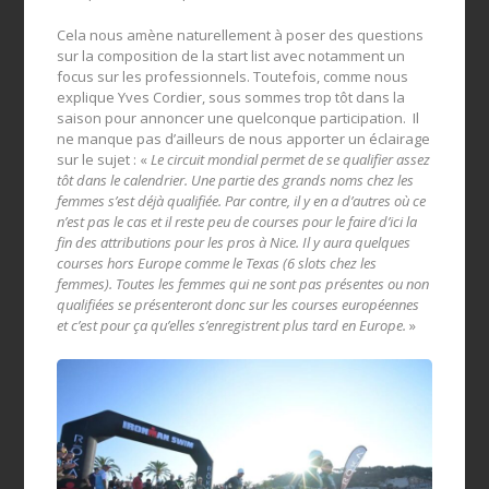
Cela nous amène naturellement à poser des questions
sur la composition de la start list avec notamment un
focus sur les professionnels. Toutefois, comme nous
explique Yves Cordier, sous sommes trop tôt dans la
saison pour annoncer une quelconque participation. Il
ne manque pas d’ailleurs de nous apporter un éclairage
sur le sujet : «
Le circuit mondial permet de se qualifier assez
tôt dans le calendrier. Une partie des grands noms chez les
femmes s’est déjà qualifiée. Par contre, il y en a d’autres où ce
n’est pas le cas et il reste peu de courses pour le faire d’ici la
fin des attributions pour les pros à Nice. Il y aura quelques
courses hors Europe comme le Texas (6 slots chez les
femmes). Toutes les femmes qui ne sont pas présentes ou non
qualifiées se présenteront donc sur les courses européennes
et c’est pour ça qu’elles s’enregistrent plus tard en Europe.
»