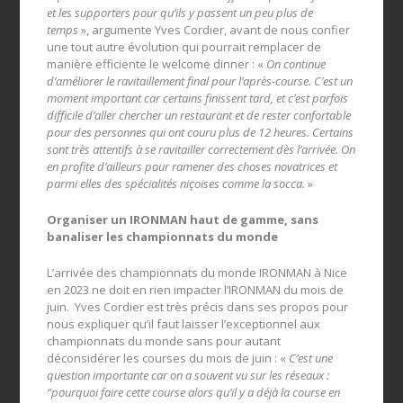
et les supporters pour qu’ils y passent un peu plus de
temps
», argumente Yves Cordier, avant de nous confier
une tout autre évolution qui pourrait remplacer de
manière efficiente le welcome dinner : «
On continue
d’améliorer le ravitaillement final pour l’après
-course. C’est un
moment important car certains finissent tard, et c’est parfois
difficile d’aller chercher un restaurant et de rester confortable
pour des personnes qui ont couru plus de 12 heures. Certains
sont très attentifs à se ravitailler correctement dès l’arrivée. On
en profite d’ailleurs pour ramener des choses novatrices et
parmi elles des spécialités niçoises comme la socca.
»
Organiser un IRONMAN haut de gamme, sans
banaliser les championnats du monde
L’arrivée des championnats du monde IRONMAN à Nice
en 2023 ne doit en rien impacter l’IRONMAN du mois de
juin. Yves Cordier est très précis dans ses propos pour
nous expliquer qu’il faut laisser l’exceptionnel aux
championnats du monde sans pour autant
déconsidérer les courses du mois de juin : «
C’est une
question importante car on a souvent vu sur les réseaux :
“pourquoi faire cette course alors qu’il y a déjà la course en