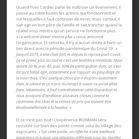
Quand Yves Cordier parle de maîtriser un événement, il
passe au crible toutes les actions qui fonctionnent et
sur lesquelles il faut continuer de miser, mais surtout, il
sait agir en bon père de famille et sait trancher quand la
réalité vous montre qu’un service ne fonctionne plus.
«
Le welcome dinner n’existe plus
» nous annonce
l’organisateur. Et selon lui, il n’y a aucun doute à faire un
lien direct avec la période pandémique du Covid-19 : «
Jusqu’à 2019, il marchait fort, et depuis la reprise post-Covid,
ça ne prend plus du tout et c’est une tendance mondiale. Nous
avions 50 %, puis 40, puis 30% de participation donc on s’est
dit qu’il fallait agir, notamment par rapport au gaspillage de
la nourriture. C’est quelque chose qui a disparu quasiment
dans le silence et ça a pris du temps à savoir ce qu’on allait
faire. Néanmoins, il faut contrebalancer cette disparition et
nous essayons d’améliorer plusieurs choses comme la
cérémonie des slots et la remise de prix qui doivent être
émotionnellement à la hauteur.
»
Et ce n’est pas tout ! L’expérience IRONMAN sera
revisitée sur bien des points comme celui du Village des
exposants. «
Sur cette partie, on réfléchit à une meilleure
expérience et à avoir une attention différente pour les familles