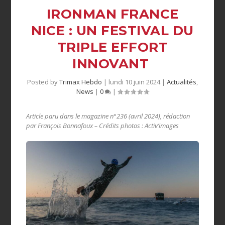
IRONMAN FRANCE
NICE : UN FESTIVAL DU
TRIPLE EFFORT
INNOVANT
Posted by
Trimax Hebdo
|
lundi 10 juin 2024
|
Actualités
,
News
|
0
|
Article paru dans le magazine n°236 (avril 2024), rédaction
par François Bonnafoux – Crédits photos : Activ’images