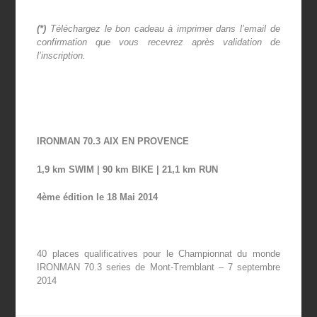
(*)
Téléchargez le bon cadeau à imprimer dans l’email de
confirmation que vous recevrez après validation de
l’inscription.
IRONMAN 70.3 AIX EN PROVENCE
1,9 km SWIM | 90 km BIKE | 21,1 km RUN
4
ème
édition le 18 Mai 2014
40 places qualificatives pour le Championnat du monde
IRONMAN 70.3 series de Mont-Tremblant – 7 septembre
2014