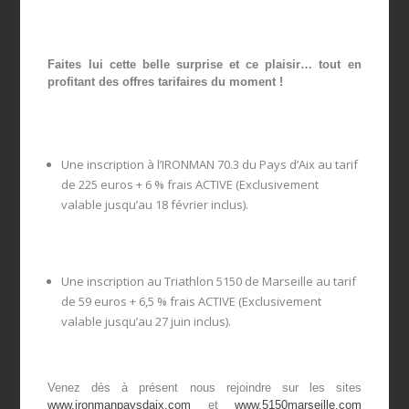
Faites lui cette belle surprise et ce plaisir… tout en
profitant des offres tarifaires du moment !
Une inscription à l’IRONMAN 70.3 du Pays d’Aix au tarif
de 225 euros + 6 % frais ACTIVE (Exclusivement
valable jusqu’au 18 février inclus).
Une inscription au Triathlon 5150 de Marseille au tarif
de 59 euros + 6,5 % frais ACTIVE (Exclusivement
valable jusqu’au 27 juin inclus).
Venez dès à présent nous rejoindre sur les sites
www.ironmanpaysdaix.com
et
www.5150marseille.com