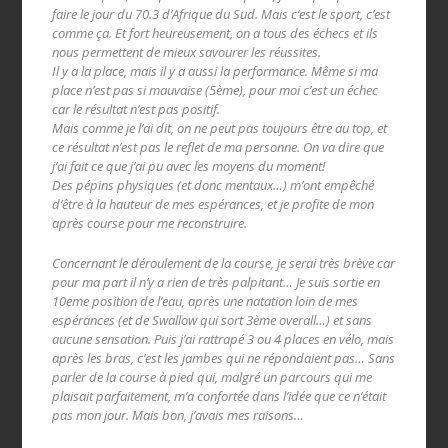
faire le jour du 70.3 d’Afrique du Sud. Mais c’est le sport, c’est
comme ça. Et fort heureusement, on a tous des échecs et ils
nous permettent de mieux savourer les réussites.
Il y a la place, mais il y a aussi la performance. Même si ma
place n’est pas si mauvaise (5ème), pour moi c’est un échec
car le résultat n’est pas positif.
Mais comme je l’ai dit, on ne peut pas toujours être au top, et
ce résultat n’est pas le reflet de ma personne. On va dire que
j’ai fait ce que j’ai pu avec les moyens du moment!
Des pépins physiques (et donc mentaux…) m’ont empêché
d’être à la hauteur de mes espérances, et je profite de mon
après course pour me reconstruire.
Concernant le déroulement de la course, je serai très brève car
pour ma part il n’y a rien de très palpitant… Je suis sortie en
10eme position de l’eau, après une natation loin de mes
espérances (et de Swallow qui sort 3ème overall…) et sans
aucune sensation. Puis j’ai rattrapé 3 ou 4 places en vélo, mais
après les bras, c’est les jambes qui ne répondaient pas… Sans
parler de la course à pied qui, malgré un parcours qui me
plaisait parfaitement, m’a confortée dans l’idée que ce n’était
pas mon jour. Mais bon, j’avais mes raisons…