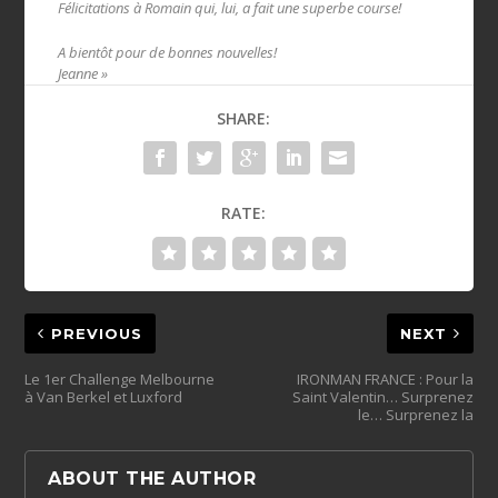
Félicitations à Romain qui, lui, a fait une superbe course!
A bientôt pour de bonnes nouvelles!
Jeanne »
SHARE:
RATE:
PREVIOUS
NEXT
Le 1er Challenge Melbourne
IRONMAN FRANCE : Pour la
à Van Berkel et Luxford
Saint Valentin… Surprenez
ABOUT THE AUTHOR