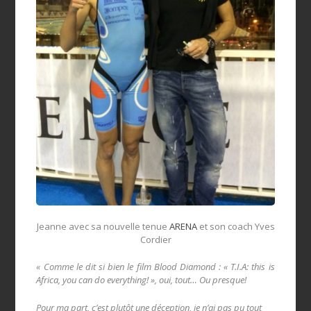
Jeanne avec sa nouvelle tenue
ARENA
et son coach Yves
Cordier
« Comme le dit si bien le film Blood Diamond : « T.I.A: this is
Africa, you can do everything! », oui, tout… Ou presque!
Pour ma part, c’est plutôt une déception, je n’ai pas pu tout