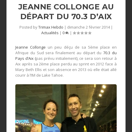
JEANNE COLLONGE AU
DÉPART DU 70.3 D’AIX
Posted by
Trimax Hebdo
|
dimanche 2 février 2014
|
Actualités
|
0
|
Jeanne Collonge
un peu déçu de sa 5ème place en
Afrique du Sud sera finalement au départ du
70.3 du
Pays d’Aix (
pas prévu initialement), ce sera son retour à
Aix après sa 2ème place perdu au sprint en 2012 face à
Mary Beth Ellis et son absence en 2013 où elle était allé
courir à l’IM de Lake Tahoe.