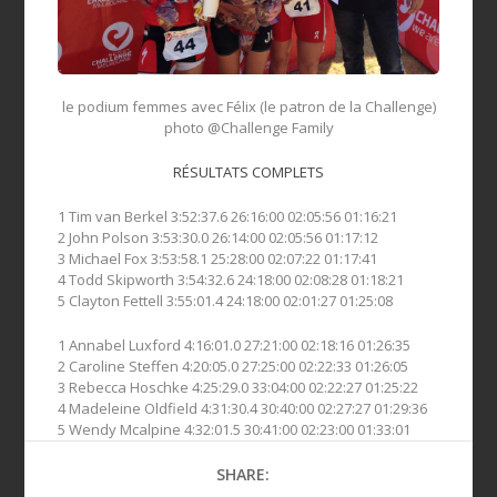
le podium femmes avec Félix (le patron de la Challenge)
photo @Challenge Family
RÉSULTATS COMPLETS
1 Tim van Berkel 3:52:37.6 26:16:00 02:05:56 01:16:21
2 John Polson 3:53:30.0 26:14:00 02:05:56 01:17:12
3 Michael Fox 3:53:58.1 25:28:00 02:07:22 01:17:41
4 Todd Skipworth 3:54:32.6 24:18:00 02:08:28 01:18:21
5 Clayton Fettell 3:55:01.4 24:18:00 02:01:27 01:25:08
1 Annabel Luxford 4:16:01.0 27:21:00 02:18:16 01:26:35
2 Caroline Steffen 4:20:05.0 27:25:00 02:22:33 01:26:05
3 Rebecca Hoschke 4:25:29.0 33:04:00 02:22:27 01:25:22
4 Madeleine Oldfield 4:31:30.4 30:40:00 02:27:27 01:29:36
5 Wendy Mcalpine 4:32:01.5 30:41:00 02:23:00 01:33:01
SHARE: