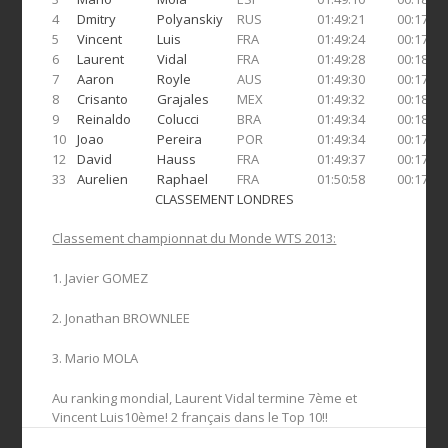
4
Dmitry
Polyanskiy
RUS
01:49:21
00:17:17
5
Vincent
Luis
FRA
01:49:24
00:17:24
6
Laurent
Vidal
FRA
01:49:28
00:18:03
7
Aaron
Royle
AUS
01:49:30
00:17:07
8
Crisanto
Grajales
MEX
01:49:32
00:18:30
9
Reinaldo
Colucci
BRA
01:49:34
00:18:31
10
Joao
Pereira
POR
01:49:34
00:17:59
12
David
Hauss
FRA
01:49:37
00:17:39
33
Aurelien
Raphael
FRA
01:50:58
00:17:19
CLASSEMENT LONDRES
Classement championnat du Monde WTS 2013:
1. Javier GOMEZ
2. Jonathan BROWNLEE
3. Mario MOLA
Au ranking mondial, Laurent Vidal termine 7ème et
Vincent Luis10ème! 2 français dans le Top 10!!