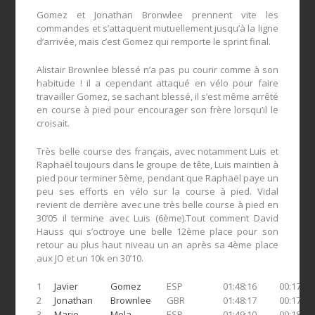
Gomez et Jonathan Bronwlee prennent vite les
commandes et s’attaquent mutuellement jusqu’à la ligne
d’arrivée, mais c’est Gomez qui remporte le sprint final.
Alistair Brownlee blessé n’a pas pu courir comme à son
habitude ! il a cependant attaqué en vélo pour faire
travailler Gomez, se sachant blessé, il s’est même arrêté
en course à pied pour encourager son frère lorsqu’il le
croisait.
Très belle course des français, avec notamment Luis et
Raphaël toujours dans le groupe de tête, Luis maintien à
pied pour terminer 5ème, pendant que Raphaël paye un
peu ses efforts en vélo sur la course à pied. Vidal
revient de derrière avec une très belle course à pied en
30’05 il termine avec Luis (6ème).Tout comment David
Hauss qui s’octroye une belle 12ème place pour son
retour au plus haut niveau un an après sa 4ème place
aux JO et un 10k en 30’10.
1
Javier
Gomez
ESP
01:48:16
00:17:23
2
Jonathan
Brownlee
GBR
01:48:17
00:17:10
3
Mario
Mola
ESP
01:49:10
00:18:05