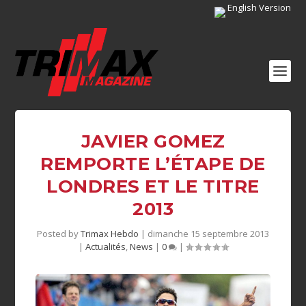
English Version
JAVIER GOMEZ
REMPORTE L’ÉTAPE DE
LONDRES ET LE TITRE
2013
Posted by
Trimax Hebdo
|
dimanche 15 septembre 2013
|
Actualités
,
News
|
0
|