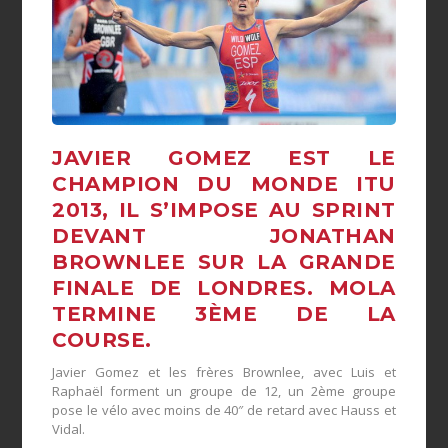
JAVIER GOMEZ EST LE
CHAMPION DU MONDE ITU
2013, IL S’IMPOSE AU SPRINT
DEVANT JONATHAN
BROWNLEE SUR LA GRANDE
FINALE DE LONDRES. MOLA
TERMINE 3ÈME DE LA
COURSE.
Javier Gomez et les frères Brownlee, avec Luis et
Raphaël forment un groupe de 12, un 2ème groupe
pose le vélo avec moins de 40″ de retard avec Hauss et
Vidal.