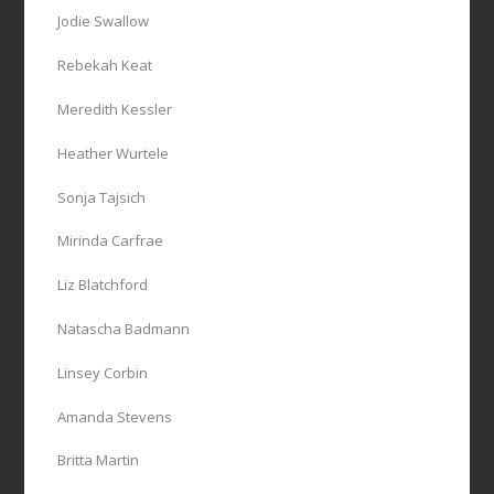
Jodie Swallow
Rebekah Keat
Meredith Kessler
Heather Wurtele
Sonja Tajsich
Mirinda Carfrae
Liz Blatchford
Natascha Badmann
Linsey Corbin
Amanda Stevens
Britta Martin