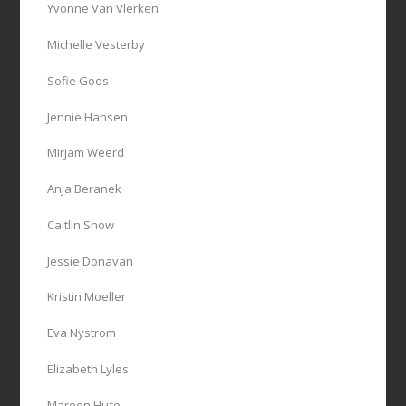
Yvonne Van Vlerken
Michelle Vesterby
Sofie Goos
Jennie Hansen
Mirjam Weerd
Anja Beranek
Caitlin Snow
Jessie Donavan
Kristin Moeller
Eva Nystrom
Elizabeth Lyles
Mareen Hufe