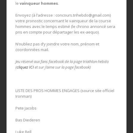
le
vainqueur hommes
.
Envoyez (à l’adresse :
concours.trihebdo@gmail.com
)
votre pronostic concernant le vainqueur de la course
hommes avec le temps estimé (le chrono annoncé sera
pris en compte pour départager les ex-aequo).
N’oubliez pas d’y joindre votre nom, prénom et
coordonnées mail.
Jeu réservé aux fans facebook de la page triathlon-hebdo
(
cliquez ICI
et sur j’aime sur la page facebook)
LISTE DES PROS HOMMES ENGAGES (source site officiel
Ironman)
Pete Jacobs
Bas Diederen
Luke Bell