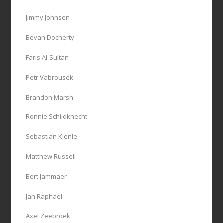
Jimmy Johnsen
Bevan Docherty
Faris Al-Sultan
Petr Vabrousek
Brandon Marsh
Ronnie Schildknecht
Sebastian Kienle
Matthew Russell
Bert Jammaer
Jan Raphael
Axel Zeebroek