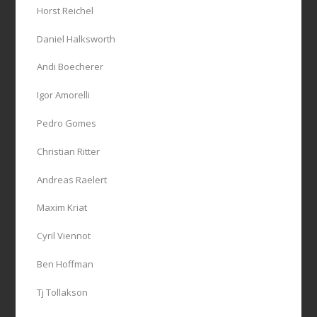
Horst Reichel
Daniel Halksworth
Andi Boecherer
Igor Amorelli
Pedro Gomes
Christian Ritter
Andreas Raelert
Maxim Kriat
Cyril Viennot
Ben Hoffman
Tj Tollakson