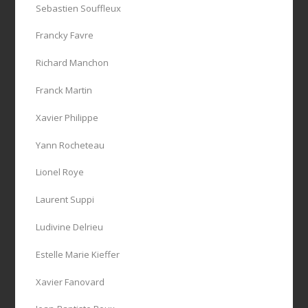
Sebastien Souffleux
Francky Favre
Richard Manchon
Franck Martin
Xavier Philippe
Yann Rocheteau
Lionel Roye
Laurent Suppi
Ludivine Delrieu
Estelle Marie Kieffer
Xavier Fanovard