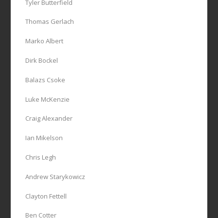
Tyler Butterfield
Thomas Gerlach
Marko Albert
Dirk Bockel
Balazs Csoke
Luke McKenzie
Craig Alexander
Ian Mikelson
Chris Legh
Andrew Starykowicz
Clayton Fettell
Ben Cotter