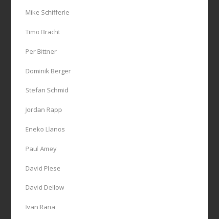
Mike Schifferle
Timo Bracht
Per Bittner
Dominik Berger
Stefan Schmid
Jordan Rapp
Eneko Llanos
Paul Amey
David Plese
David Dellow
Ivan Rana