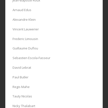
Jean-Baptiste Roux
Arnaud Edus
Alexandre Klein
Vincent Lauwerier
Frederic Limousin
Guillaume Duflou
Sebastien Escola-Fasseur
David Lebrat
Paul Butler
Regis Mahe
Tauty Nicolas
Nicky Thalabart