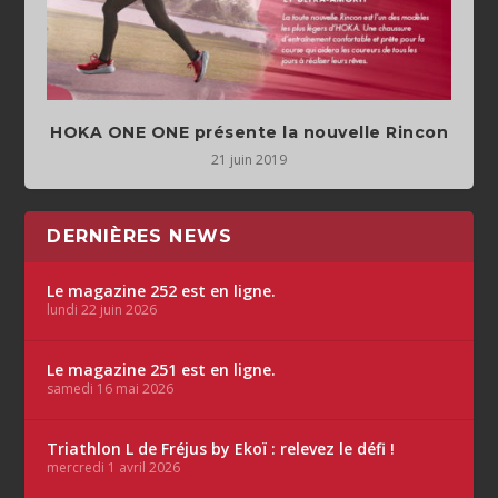
HOKA ONE ONE présente la nouvelle Rincon
21 juin 2019
DERNIÈRES NEWS
Le magazine 252 est en ligne.
lundi 22 juin 2026
Le magazine 251 est en ligne.
samedi 16 mai 2026
Triathlon L de Fréjus by Ekoï : relevez le défi !
mercredi 1 avril 2026