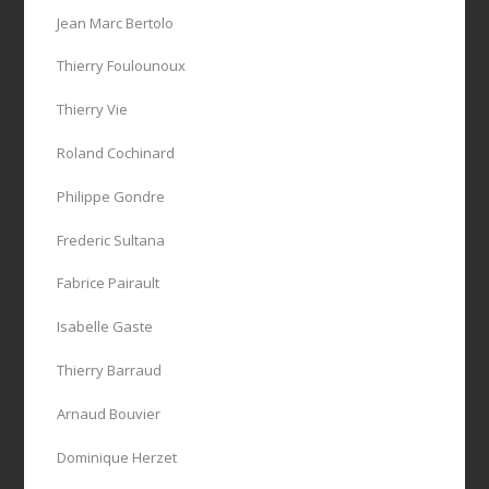
Jean Marc Bertolo
Thierry Foulounoux
Thierry Vie
Roland Cochinard
Philippe Gondre
Frederic Sultana
Fabrice Pairault
Isabelle Gaste
Thierry Barraud
Arnaud Bouvier
Dominique Herzet