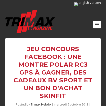
English Version
JEU CONCOURS
FACEBOOK : UNE
MONTRE POLAR RC3
GPS À GAGNER, DES
CADEAUX BV SPORT ET
UN BON D’ACHAT
SKINFIT
Posted by
Trimax Hebdo
|
mercredi 9 octobre 2013
|