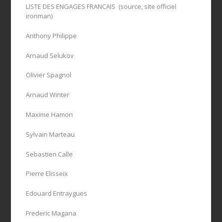
LISTE DES ENGAGES FRANCAIS (source, site officiel
ironman)
Anthony Philippe
Arnaud Selukov
Olivier Spagnol
Arnaud Winter
Maxime Hamon
Sylvain Marteau
Sebastien Calle
Pierre Elisseix
Edouard Entraygues
Frederic Magana