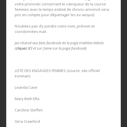
votre pronostic concernant le vainqueur de la course
femmes avec le temps estimé (le chrono annoncé sera
pris en compte pour départager les ex-aequo).
N’oubliez pas d’y joindre votre nom, prénom et
coordonnées mail.
Jeu réservé aux fans facebook de la page triathlon-hebdo
(
cliquez ICI
et sur j’aime sur la page facebook)
LISTE DES ENGAGEES FEMMES (source, site officiel
Ironman)
Leanda Cave
Mary Beth Ellis
Caroline Steffen
Gina Crawford