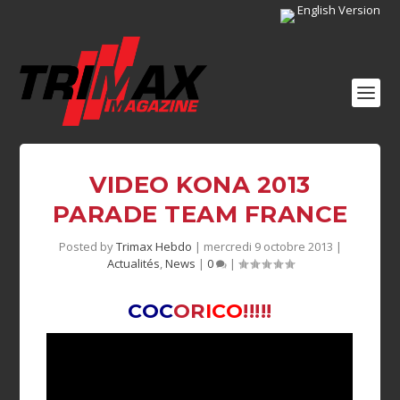
English Version
VIDEO KONA 2013
PARADE TEAM FRANCE
Posted by
Trimax Hebdo
|
mercredi 9 octobre 2013
|
Actualités
,
News
|
0
|
COC
OR
ICO
!!!!!