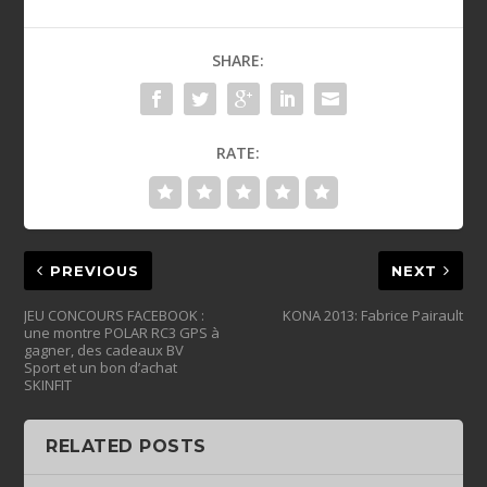
SHARE:
RATE:
PREVIOUS
NEXT
JEU CONCOURS FACEBOOK :
KONA 2013: Fabrice Pairault
une montre POLAR RC3 GPS à
gagner, des cadeaux BV
Sport et un bon d’achat
SKINFIT
RELATED POSTS