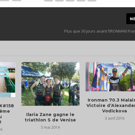
N
e
Plus que 30 jours avant l’IRONMAN Fran
Ironman 70.3 Malais
Victoire d’Alexande
aX#158
Vodickova
tême
Ilaria Zane gagne le
u
3 avril 2016
triathlon S de Venise
!
5 mai 2014
16