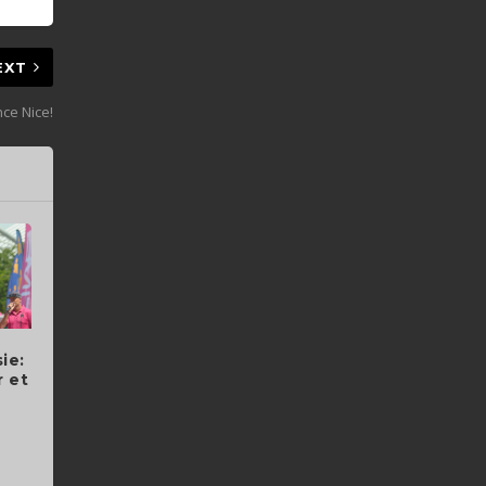
EXT
ce Nice!
ie:
r et