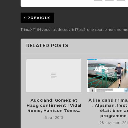
PREVIOUS
TrimaX#164 vous fait découvrir l’Epic5, une course hors-norm
RELATED POSTS
Auckland: Gomez et
A lire dans Trim
Haug confirment ! Vidal
: Alpsman, l’ex
4ème, Harrison 7ème…
était bien a
programme 
6 avril 2013
28 novembre 20