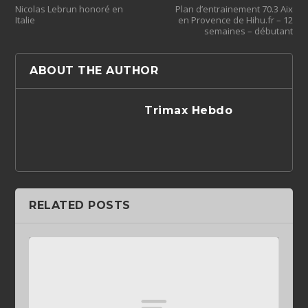
Nicolas Lebrun honoré en
Plan d’entrainement 70.3 Aix
Italie
en Provence de Hihu.fr – 12
semaines – débutant
ABOUT THE AUTHOR
Trimax Hebdo
RELATED POSTS