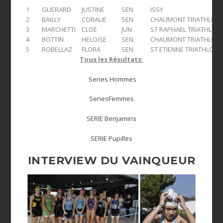
1
GUERARD
JUSTINE
SEN
ISSY
2
BAILLY
CORALIE
SEN
CHAUMONT TRIATHLON
3
MARCHETTI
CLOE
JUN
ST RAPHAEL TRIATHLON
4
BOTTIN
HELOISE
SEN
CHAUMONT TRIATHLON
5
ROBELLAZ
FLORA
SEN
ST ETIENNE TRIATHLON
Tous les Résultats:
Series Hommes
SeriesFemmes
SERIE Benjamins
SERIE Pupilles
INTERVIEW DU VAINQUEUR