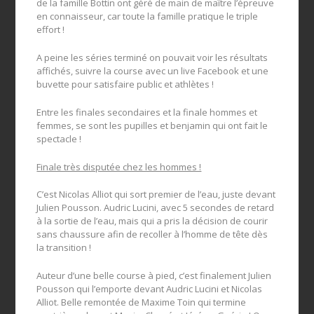
de la famille Bottin ont géré de main de maître l’épreuve
en connaisseur, car toute la famille pratique le triple
effort !
A peine les séries terminé on pouvait voir les résultats
affichés, suivre la course avec un live Facebook et une
buvette pour satisfaire public et athlètes !
Entre les finales secondaires et la finale hommes et
femmes, se sont les pupilles et benjamin qui ont fait le
spectacle !
Finale très disputée chez les hommes !
C’est Nicolas Alliot qui sort premier de l’eau, juste devant
Julien Pousson. Audric Lucini, avec 5 secondes de retard
à la sortie de l’eau, mais qui a pris la décision de courir
sans chaussure afin de recoller à l’homme de tête dès
la transition !
Auteur d’une belle course à pied, c’est finalement Julien
Pousson qui l’emporte devant Audric Lucini et Nicolas
Alliot. Belle remontée de Maxime Toin qui termine