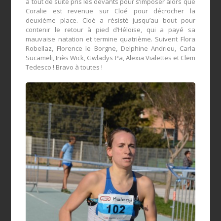
a tout de suite pris les devants pour s’imposer alors que
Coralie est revenue sur Cloé pour décrocher la
deuxième place. Cloé a résisté jusqu’au bout pour
contenir le retour à pied d’Héloïse, qui a payé sa
mauvaise natation et termine quatrième. Suivent Flora
Robellaz, Florence le Borgne, Delphine Andrieu, Carla
Sucameli, Inès Wick, Gwladys Pa, Alexia Vialettes et Clem
Tedesco ! Bravo à toutes !