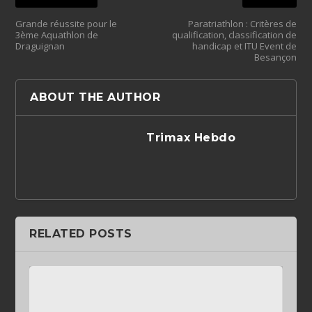
Grande réussite pour le
Paratriathlon : Critères de
3ème Aquathlon de
qualification, classification de
Draguignan
handicap et ITU Event de
Besançon
ABOUT THE AUTHOR
Trimax Hebdo
RELATED POSTS