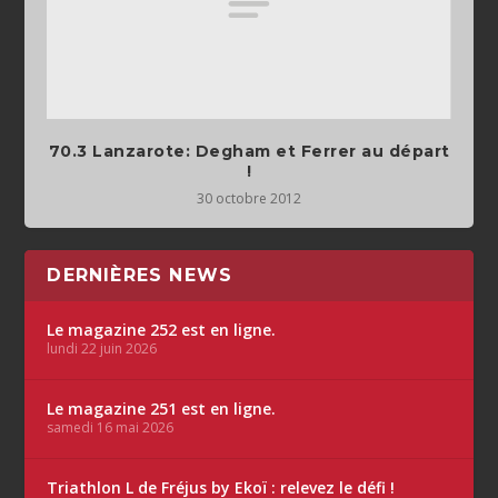
70.3 Lanzarote: Degham et Ferrer au départ
!
30 octobre 2012
DERNIÈRES NEWS
Le magazine 252 est en ligne.
lundi 22 juin 2026
Le magazine 251 est en ligne.
samedi 16 mai 2026
Triathlon L de Fréjus by Ekoï : relevez le défi !