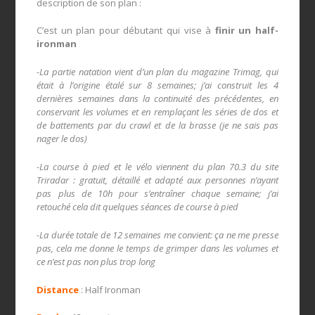
description de son plan :
C’est un plan pour débutant qui vise à
finir un half-
ironman
-La partie natation vient d’un plan du magazine Trimag, qui
était à l’origine étalé sur 8 semaines; j’ai construit les 4
dernières semaines dans la continuité des précédentes, en
conservant les volumes et en remplaçant les séries de dos et
de battements par du crawl et de la brasse (je ne sais pas
nager le dos)
-La course à pied et le vélo viennent du plan 70.3 du site
Triradar : gratuit, détaillé et adapté aux personnes n’ayant
pas plus de 10h pour s’entraîner chaque semaine; j’ai
retouché cela dit quelques séances de course à pied
-La durée totale de 12 semaines me convient: ça ne me presse
pas, cela me donne le temps de grimper dans les volumes et
ce n’est pas non plus trop long
Distance
: Half Ironman