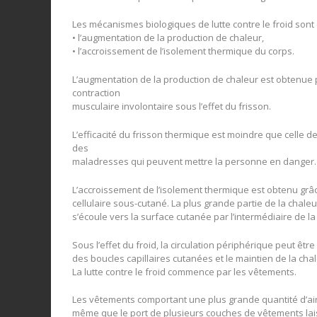
Les mécanismes biologiques de lutte contre le froid sont
• l’augmentation de la production de chaleur,
• l’accroissement de l’isolement thermique du corps.
L’augmentation de la production de chaleur est obtenue pa
contraction
musculaire involontaire sous l’effet du frisson.
L’efficacité du frisson thermique est moindre que celle d
des
maladresses qui peuvent mettre la personne en danger. L
L’accroissement de l’isolement thermique est obtenu grâce
cellulaire sous-cutané. La plus grande partie de la chaleu
s’écoule vers la surface cutanée par l’intermédiaire de la
Sous l’effet du froid, la circulation périphérique peut êt
des boucles capillaires cutanées et le maintien de la chal
La lutte contre le froid commence par les vêtements.
Les vêtements comportant une plus grande quantité d’air
même que le port de plusieurs couches de vêtements laissant