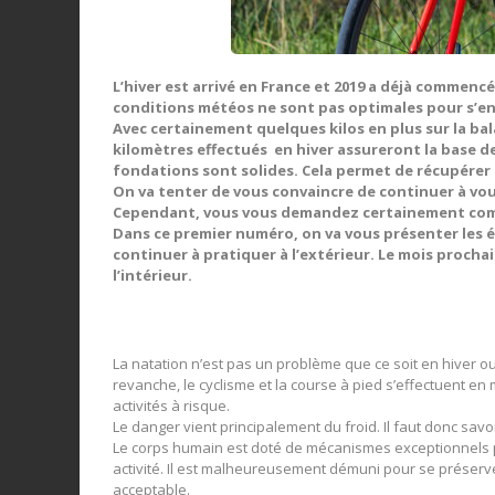
L’hiver est arrivé en France et 2019 a déjà commenc
conditions météos ne sont pas optimales pour s’ent
Avec certainement quelques kilos en plus sur la bala
kilomètres effectués en hiver assureront la base de 
fondations sont solides. Cela permet de récupérer 
On va tenter de vous convaincre de continuer à vo
Cependant, vous vous demandez certainement commen
Dans ce premier numéro, on va vous présenter les é
continuer à pratiquer à l’extérieur. Le mois procha
l’intérieur.
La natation n’est pas un problème que ce soit en hiver ou
revanche, le cyclisme et la course à pied s’effectuent en m
activités à risque.
Le danger vient principalement du froid. Il faut donc savoi
Le corps humain est doté de mécanismes exceptionnels po
activité. Il est malheureusement démuni pour se préserve
acceptable.