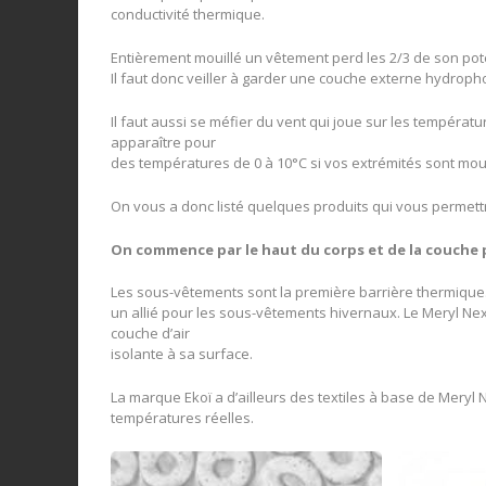
conductivité thermique.
Entièrement mouillé un vêtement perd les 2/3 de son pote
Il faut donc veiller à garder une couche externe hydroph
Il faut aussi se méfier du vent qui joue sur les températ
apparaître pour
des températures de 0 à 10°C si vos extrémités sont mou
On vous a donc listé quelques produits qui vous permett
On commence par le haut du corps et de la couche p
Les sous-vêtements sont la première barrière thermique. 
un allié pour les sous-vêtements hivernaux. Le Meryl Ne
couche d’air
isolante à sa surface.
La marque Ekoï a d’ailleurs des textiles à base de Mery
températures réelles.