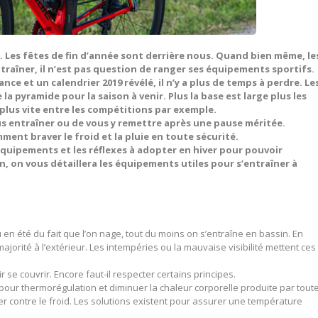
é. Les fêtes de fin d’année sont derrière nous. Quand bien même, le
raîner, il n’est pas question de ranger ses équipements sportifs.
nce et un calendrier 2019 révélé, il n’y a plus de temps à perdre. Le
la pyramide pour la saison à venir. Plus la base est large plus les
plus vite entre les compétitions par exemple.
us entraîner ou de vous y remettre après une pause méritée.
t braver le froid et la pluie en toute sécurité.
quipements et les réflexes à adopter en hiver pour pouvoir
in, on vous détaillera les équipements utiles pour s’entraîner à
 en été du fait que l’on nage, tout du moins on s’entraîne en bassin. En
ajorité à l’extérieur. Les intempéries ou la mauvaise visibilité mettent ces
r se couvrir. Encore faut-il respecter certains principes.
ur thermorégulation et diminuer la chaleur corporelle produite par tout
r contre le froid. Les solutions existent pour assurer une température