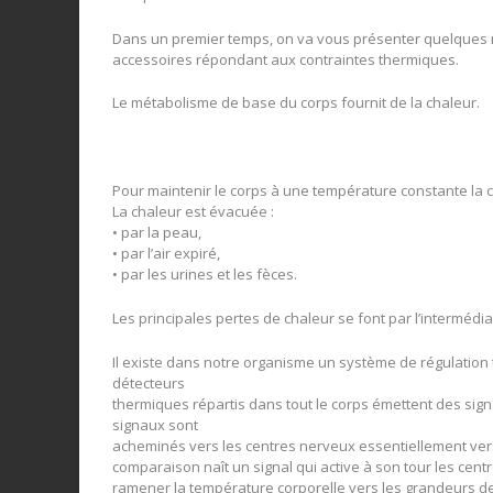
Dans un premier temps, on va vous présenter quelques 
accessoires répondant aux contraintes thermiques.
Le métabolisme de base du corps fournit de la chaleur.
Pour maintenir le corps à une température constante la c
La chaleur est évacuée :
• par la peau,
• par l’air expiré,
• par les urines et les fèces.
Les principales pertes de chaleur se font par l’intermédi
Il existe dans notre organisme un système de régulation 
détecteurs
thermiques répartis dans tout le corps émettent des sign
signaux sont
acheminés vers les centres nerveux essentiellement vers
comparaison naît un signal qui active à son tour les ce
ramener la température corporelle vers les grandeurs d