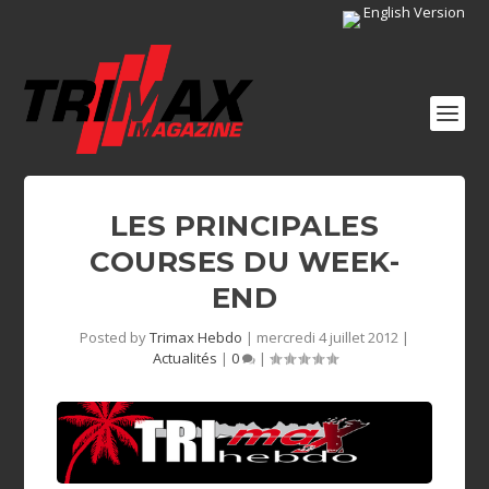
English Version
LES PRINCIPALES
COURSES DU WEEK-
END
Posted by
Trimax Hebdo
|
mercredi 4 juillet 2012
|
Actualités
|
0
|