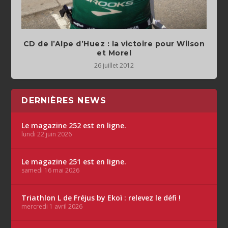
CD de l’Alpe d’Huez : la victoire pour Wilson
et Morel
26 juillet 2012
DERNIÈRES NEWS
Le magazine 252 est en ligne.
lundi 22 juin 2026
Le magazine 251 est en ligne.
samedi 16 mai 2026
Triathlon L de Fréjus by Ekoï : relevez le défi !
mercredi 1 avril 2026