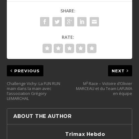
SHARE:
RATE:
PREVIOUS
NEXT
Challenge Vichy: La FUN RUN
M² Race – Victoire d’Olivier
main dans la main avec
MARCEAU et du Team LAFUMA
l’association Grégory
en équipe
LEMARCHAL
ABOUT THE AUTHOR
Trimax Hebdo