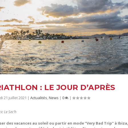
IATHLON : LE JOUR D’APRÈS
i 21 juillet 2021
|
Actualités
,
News
|
0
|
ic Le Sec’h
r des vacances au soleil ou partir en mode “Very Bad Trip” à Ibiza