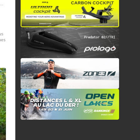
s…
e
us
vues