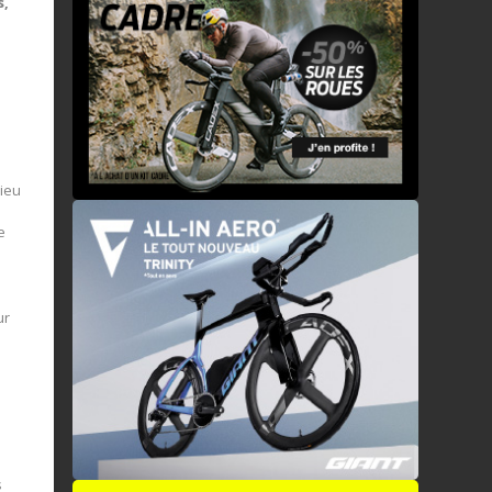
s,
lieu
e
ur
s