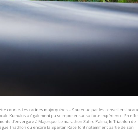
ette course. Les racines majorquines… Soutenue par les conseillers locaux
ocale Kumulus a également pu se reposer sur sa forte expérience. En effe
nts d’envergure à Majorque. Le marathon Zafiro Palma, le Triathlon de
ague Triathlon ou encore la Spartan Race font notamment partie de son