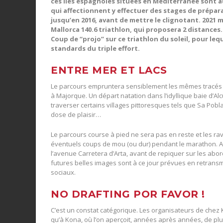
ces îles espagnoles situées en Méditerranée sont au
qui affectionnent y effectuer des stages de prépar
jusqu’en 2016, avant de mettre le clignotant. 2021 
Mallorca 140.6 triathlon, qui proposera 2 distances.
Coup de “projo” sur ce triathlon du soleil, pour l
standards du triple effort.
ENTRE MER ET LACS
Le parcours empruntera sensiblement les mêmes tracés qu
à Majorque. Un départ natation dans l’idyllique baie d’Alcu
traverser certains villages pittoresques tels que Sa Pobl
dose de plaisir…
Le parcours course à pied ne sera pas en reste et les rav
éventuels coups de mou (ou dur) pendant le marathon. Au
l’avenue Carretera d’Arta, avant de repiquer sur les abor
futures belles images sont à ce jour prévues en retransmi
sociaux.
NO DRAFTING POR FAVOR !
C’est un constat catégorique. Les organisateurs de chez
qu’à Kona, où l’on aperçoit, années après années, de plus