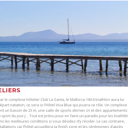
ELIERS
r le complexe hôtelier Club La Santa, le Mallorca 140.6 triathlon aura lui
art natation, ce sera ici l’Hôtel Viva Blue qui jouera ce rôle. Un complexe
dont un bassin de 25 m, une salle de sports dernier cri et des appartements
sport du jour J… Tout est prévu pour en faire un paradis pour les triathlè
s les meilleures conditions si vous décidez d’y résider. Le cas contraire,
llations car l’hôtel accueillera la finish zone et les cérémonies d’après