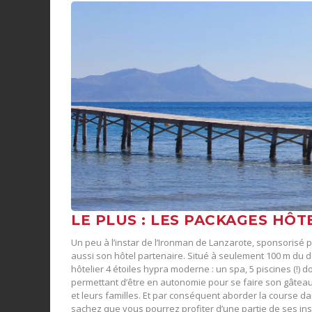
LE PLUS : LES PACKAGES HÔT
Un peu à l’instar de l’Ironman de Lanzarote, sponsorisé pa
aussi son hôtel partenaire. Situé à seulement 100 m du dép
hôtelier 4 étoiles hypra moderne : un spa, 5 piscines (!) 
permettant d’être en autonomie pour se faire son gâteau 
et leurs familles. Et par conséquent aborder la course dan
sachez que vous pourrez profiter d’une partie de ses insta