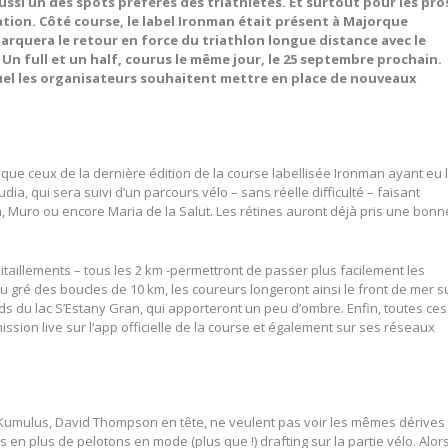
ssi un des spots préférés des triathlètes. Et surtout pour les pro
ation. Côté course, le label Ironman était présent à Majorque
marquera le retour en force du triathlon longue distance avec le
 Un full et un half, courus le même jour, le 25 septembre prochain.
equel les organisateurs souhaitent mettre en place de nouveaux
e ceux de la dernière édition de la course labellisée Ironman ayant eu 
dia, qui sera suivi d’un parcours vélo – sans réelle difficulté – faisant
a, Muro ou encore Maria de la Salut. Les rétines auront déjà pris une bonn
itaillements – tous les 2 km -permettront de passer plus facilement les
 gré des boucles de 10 km, les coureurs longeront ainsi le front de mer s
ds du lac S’Estany Gran, qui apporteront un peu d’ombre. Enfin, toutes ces
ssion live sur l’app officielle de la course et également sur ses réseaux
 Kumulus, David Thompson en tête, ne veulent pas voir les mêmes dérives
 en plus de pelotons en mode (plus que !) drafting sur la partie vélo. Alor