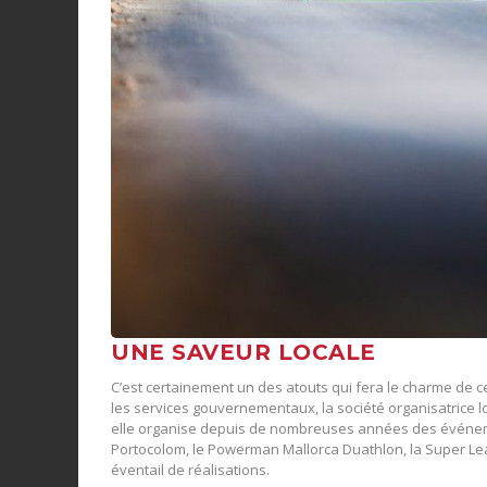
UNE SAVEUR LOCALE
C’est certainement un des atouts qui fera le charme de c
les services gouvernementaux, la société organisatrice l
elle organise depuis de nombreuses années des événeme
Portocolom, le Powerman Mallorca Duathlon, la Super Le
éventail de réalisations.