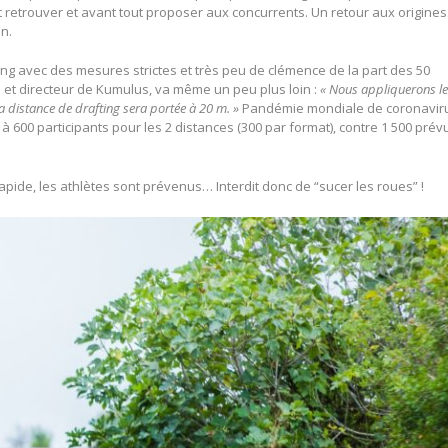
ut retrouver et avant tout proposer aux concurrents. Un retour aux origine
on.
ing avec des mesures strictes et très peu de clémence de la part des 50
e et directeur de Kumulus, va même un peu plus loin :
« Nous appliquerons l
la distance de drafting sera portée à 20 m. »
Pandémie mondiale de coronavir
s à 600 participants pour les 2 distances (300 par format), contre 1 500 pré
apide, les athlètes sont prévenus… Interdit donc de “sucer les roues” !