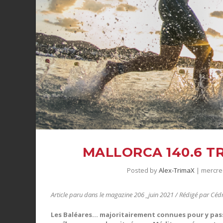
MALLORCA 140.6 TR
Posted by
Alex-TrimaX
|
mercred
Article paru dans le magazine 206 _juin 2021 / Rédigé par Cédr
Les Baléares… majoritairement connues pour y passe