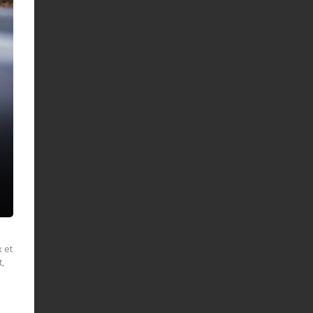
 et
t,