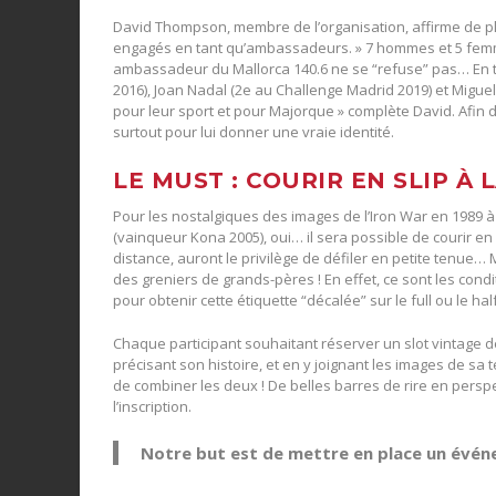
David Thompson, membre de l’organisation, affirme de plu
engagés en tant qu’ambassadeurs. » 7 hommes et 5 femm
ambassadeur du Mallorca 140.6 ne se “refuse” pas… En t
2016), Joan Nadal (2e au Challenge Madrid 2019) et Migue
pour leur sport et pour Majorque » complète David. Afin
surtout pour lui donner une vraie identité.
LE MUST : COURIR EN SLIP À 
Pour les nostalgiques des images de l’Iron War en 1989 à
(vainqueur Kona 2005), oui… il sera possible de courir en
distance, auront le privilège de défiler en petite tenue… M
des greniers de grands-pères ! En effet, ce sont les cond
pour obtenir cette étiquette “décalée” sur le full ou le half
Chaque participant souhaitant réserver un slot vintage de
précisant son histoire, et en y joignant les images de sa
de combiner les deux ! De belles barres de rire en persp
l’inscription.
Notre but est de mettre en place un événe