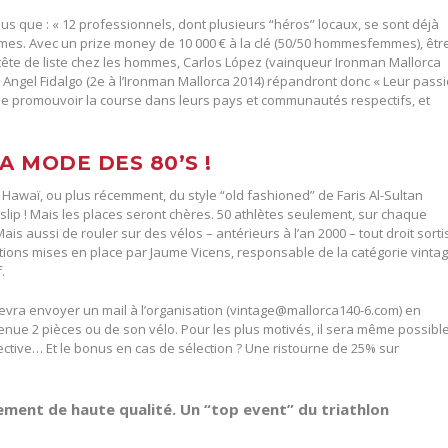
s que : « 12 professionnels, dont plusieurs “héros” locaux, se sont déjà
es. Avec un prize money de 10 000 € à la clé (50/50 hommesfemmes), êtr
ête de liste chez les hommes, Carlos López (vainqueur Ironman Mallorca
l Angel Fidalgo (2e à l’Ironman Mallorca 2014) répandront donc « Leur pass
 de promouvoir la course dans leurs pays et communautés respectifs, et
LA MODE DES 80’S !
 Hawaï, ou plus récemment, du style “old fashioned” de Faris Al-Sultan
 slip ! Mais les places seront chères. 50 athlètes seulement, sur chaque
ais aussi de rouler sur des vélos – antérieurs à l’an 2000 – tout droit sorti
itions mises en place par Jaume Vicens, responsable de la catégorie vintag
.
vra envoyer un mail à l’organisation (
vintage@mallorca140-6.com
) en
 tenue 2 pièces ou de son vélo. Pour les plus motivés, il sera même possibl
ective… Et le bonus en cas de sélection ? Une ristourne de 25% sur
ment de haute qualité. Un “top event” du triathlon