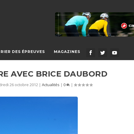
RIER DES ÉPREUVES
MAGAZINES
RE AVEC BRICE DAUBORD
redi 26 octobre 2012
|
Actualités
|
0
|