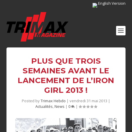
English Version
PLUS QUE TROIS
SEMAINES AVANT LE
LANCEMENT DE L’IRON
GIRL 2013 !
Posted by
Trimax Hebdo
|
vendredi 31 mai 2013
|
Actualités
,
News
|
0
|