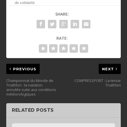
de solidarité.
SHARE:
RATE:
PREVIOUS
NEXT
Championnat du Monde de
COMPRESSPORT : La tenue
Triathlon : la natation
Triathlon
annulée suite aux conditions
météorologiques
RELATED POSTS