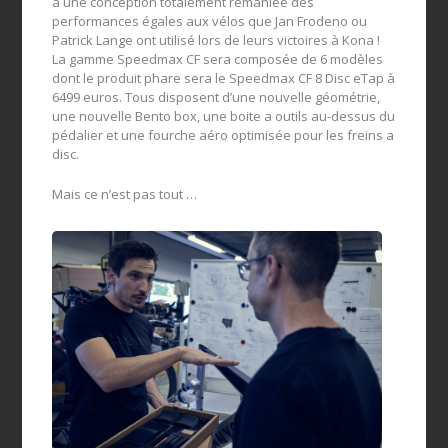
à une conception totalement remaniée des
performances égales aux vélos que Jan Frodeno ou
Patrick Lange ont utilisé lors de leurs victoires à Kona !
La gamme Speedmax CF sera composée de 6 modèles
dont le produit phare sera le Speedmax CF 8 Disc eTap à
6499 euros. Tous disposent d’une nouvelle géométrie,
une nouvelle Bento box, une boite a outils au-dessus du
pédalier et une fourche aéro optimisée pour les freins a
disc.
Mais ce n’est pas tout …