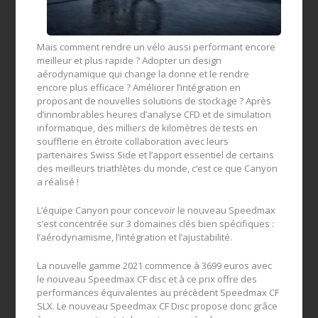
Mais comment rendre un vélo aussi performant encore
meilleur et plus rapide ? Adopter un design
aérodynamique qui change la donne et le rendre
encore plus efficace ? Améliorer l’intégration en
proposant de nouvelles solutions de stockage ? Après
d’innombrables heures d’analyse CFD et de simulation
informatique, des milliers de kilomètres de tests en
soufflerie en étroite collaboration avec leurs
partenaires Swiss Side et l’apport essentiel de certains
des meilleurs triathlètes du monde, c’est ce que Canyon
a réalisé !
L’équipe Canyon pour concevoir le nouveau Speedmax
s’est concentrée sur 3 domaines clés bien spécifiques :
l’aérodynamisme, l’intégration et l’ajustabilité.
La nouvelle gamme 2021 commence à 3699 euros avec
le nouveau Speedmax CF disc et à ce prix offre des
performances équivalentes au précèdent Speedmax CF
SLX. Le nouveau Speedmax CF Disc propose donc grâce