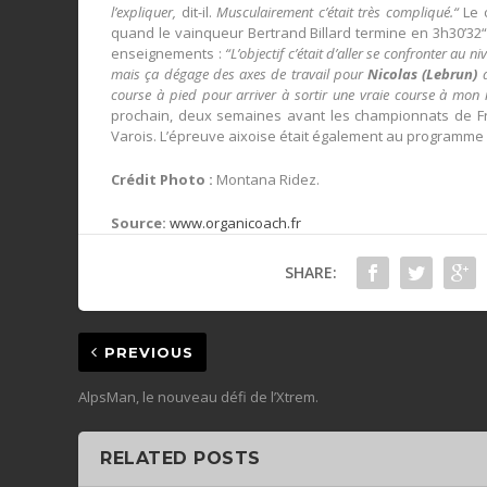
l’expliquer,
dit-il.
Musculairement c’était très compliqué.“
Le c
quand le vainqueur Bertrand Billard termine en 3h30’32“
enseignements :
“L’objectif c’était d’aller se confronter au n
mais ça dégage des axes de travail pour
Nicolas (Lebrun)
q
course à pied pour arriver à sortir une vraie course à mon 
prochain, deux semaines avant les championnats de F
Varois. L’épreuve aixoise était également au programme
Crédit Photo :
Montana Ridez.
Source:
www.organicoach.fr
SHARE:
PREVIOUS
AlpsMan, le nouveau défi de l’Xtrem.
RELATED POSTS