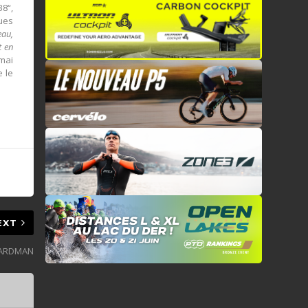
38“,
ques
eau,
t en
mai
e le
EXT
BOARDMAN