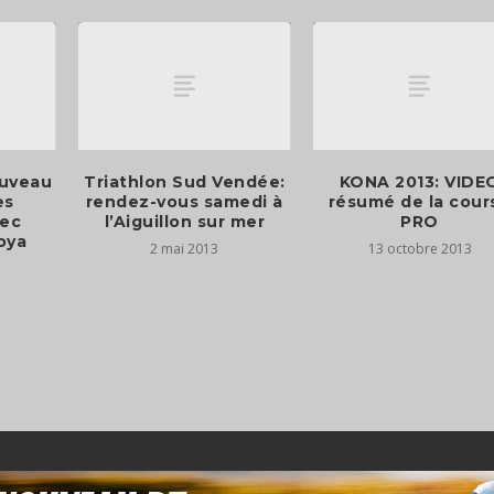
ouveau
Triathlon Sud Vendée:
KONA 2013: VIDE
es
rendez-vous samedi à
résumé de la cour
vec
l’Aiguillon sur mer
PRO
oya
2 mai 2013
13 octobre 2013