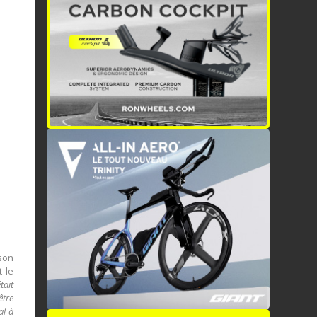
 son
 le
tait
être
al à