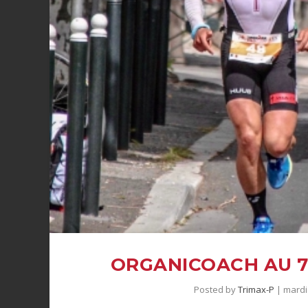
Posted by
Trimax-P
|
mardi