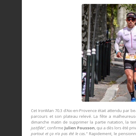
Cet IronMan 70.3 d’Aix-en-Provence était attendu par b
parcours et son plateau relevé. La fête a malheureuse
dimanche matin de supprimer la partie natation, la te
justifiée“
, confirme
Julien Pousson
, qui a dès lors été pr
partout et ça n’a pas été le cas.“
Rapidement, le pensionna