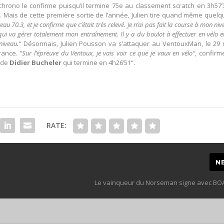
hrono le confirme puisqu’il termine 75e au classement scratch en 3h57’
. Mais de cette première sortie de l’année, Julien tire quand même quel
iveau 70.3, et je confirme que c’était très relevé. Je n’ai pas fait la course à mon niv
ui va gérer totalement mon entraînement. Il y a du boulot à effectuer en vélo e
niveau.“
Désormais, Julien Pousson va s’attaquer au VentouxMan, le 29 
rance.
“Sur l’épreuve du Ventoux, je vais voir ce que je vaux en vélo“
, confirm
 de
Didier Bucheler
qui termine en 4h26’51“.
RATE:
N
Le vainqueur du Norseman signe avec 