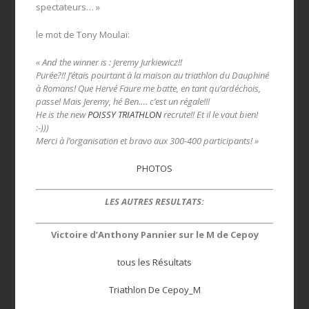
spectateurs… »
le mot de Tony Moulaï:
« And the winner is : Jeremy Jurkiewicz!!
Purée?!! J’étais pourtant à la maison au triathlon du Dauphiné
à Romans! Que Hervé Faure me batte, en tant qu’ardéchois,
passe! Mais Jeremy, hé Ben…. c’est un régale!!!
He is the new
POISSY TRIATHLON
recrute!! Et il le vaut bien!
:-)))
Merci à l’organisation et bravo aux 300-400 participants! »
PHOTOS
LES AUTRES RESULTATS:
Victoire d’Anthony Pannier sur le M de Cepoy
tous les Résultats
Triathlon De Cepoy_M