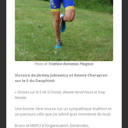
Photo @
Triathlon Romanais Péageois
Victoire de Jérémy Jukiewicz et Emmie Charayron
sur le S du Dauphiné:
« Victoire sur le S de St Donat, devant Hervé Faure et Tony
Moulai.
Une bonne 1ère course sur un sympathique triathlon et
un parcours vélo que j’ai adoré (pas monotone du tout)
Bravo et MERCI à l’organisation, bénévoles,