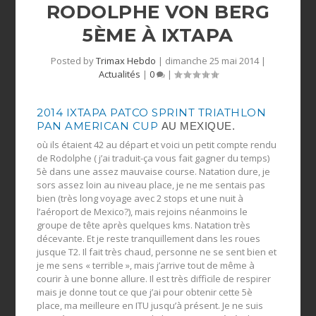
RODOLPHE VON BERG
5ÈME À IXTAPA
Posted by
Trimax Hebdo
|
dimanche 25 mai 2014
|
Actualités
|
0
|
2014 IXTAPA PATCO SPRINT TRIATHLON
PAN AMERICAN CUP
AU MEXIQUE.
où ils étaient 42 au départ et voici un petit compte rendu
de Rodolphe ( j’ai traduit-ça vous fait gagner du temps)
5è dans une assez mauvaise course. Natation dure, je
sors assez loin au niveau place, je ne me sentais pas
bien (très long voyage avec 2 stops et une nuit à
l’aéroport de Mexico?), mais rejoins néanmoins le
groupe de tête après quelques kms. Natation très
décevante. Et je reste tranquillement dans les roues
jusque T2. Il fait très chaud, personne ne se sent bien et
je me sens « terrible », mais j’arrive tout de même à
courir à une bonne allure. Il est très difficile de respirer
mais je donne tout ce que j’ai pour obtenir cette 5è
place, ma meilleure en ITU jusqu’à présent. Je ne suis