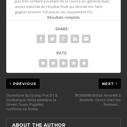
pas très content pourtant de la course en général mais
assez satisfait du résultat final qui devrait me faire
gagner environ 120 places au classement ITU.
Résultats complets
SHARE:
RATE:
PREVIOUS
NEXT
Ouverture du Granp Prix D1 à
IRONMAN Brésil: Amorelli à
Dunkerque: Mola emmène la
domicile. Gross chez les
Green Team, Pujades
femmes…
confirme sa forme
ABOUT THE AUTHOR