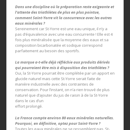
Dans une discipline où la préparation reste exigeante et
l’attente des triathlètes de plus en plus pointue,
comment Saint-Yorre vit la concurrence avec les autres
eaux minérales ?
Sereinement car St-Yorre est une eau unique, il n’y a
pas d’équivalence avec une eau concurrente ! Elle est 4
fois plus minéralisée que la moyenne des eaux et sa
composition bicarbonatée et sodique correspond
parfaitement au besoin des sportifs.
La marque a-t-elle déjà réfléchie aux produits dérivés
qui pourraient être mis à disposition des triathlètes ?
Oui, la St-Yorre pourrait être complétée par un apport en
glucide naturel mais cette St-Yorre serait faite de
manière industrielle avec des contraintes de
conservation. Pour l’instant, on n’a rien trouvé de plus
naturel que d’ajouter du jus de raisin à de la St-Yorre
dans le cas d’un
effort prolongé.
La France compte environ 80 eaux minérales naturelles.
Pourquoi, en définitive, optez pour Saint-Yorre ?
Toutes les eaux minérales ne se ressemblent pas. St-