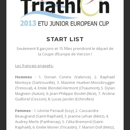
START LIST
Seulement 8 garçons et 15 filles prendront le départ de
la Coupe d’Europe de Vierzon !
Les français engagés:
Hommes
: 1. Dorian Coninx (Valence), 2. Raphaël
Montoya (Sartrouville), 3. Maxime Hueber-Moosbrugger
(Trimoval), 4. Emile Blondel-Hermont (Chaumont), 5. Dylan
Magnien (Autun), 6. Jean-Philippe Boulet (Nice), 7. Arsène
Guillorel (Cesson), 8. Lucas Jacolin (Echirolles)
Femmes :
1. Léonie Periault (Issy), 2. Cassandre
Beaugrand (Saint-Raphaël), 3. Jeanne Lehair (Metz), 4.
Audrey Merle (Parthenay), 5. Célia Bremond (Saint-
Raphaël), 6. Emilie Morier (Tricastin), 7. Marion Doll (Metz),