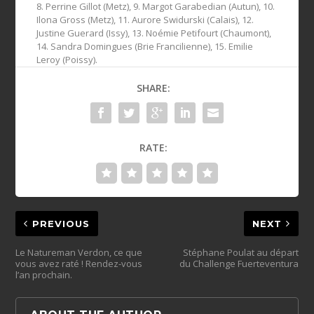
8. Perrine Gillot (Metz), 9. Margot Garabedian (Autun), 10.
Ilona Gross (Metz), 11. Aurore Swidurski (Calais), 12.
Justine Guerard (Issy), 13. Noémie Petifourt (Chaumont),
14. Sandra Domingues (Brie Francilienne), 15. Emilie
Leroy (Poissy).
SHARE:
RATE:
PREVIOUS
NEXT
Le Natureman Verdon, ce que
Stéphane Poulat au départ
vous avez raté ! Rendez-vous
du Challenge Fuerteventura
l’an prochain.